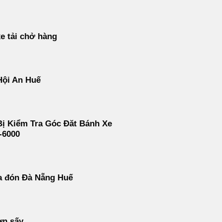
e tải chở hàng
Hội An Huế
Bị Kiểm Tra Góc Đăt Bánh Xe
-6000
a đón Đà Nẵng Huế
ơn sấy