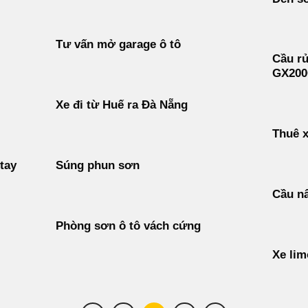
Tư vấn mở garage ô tô
Cầu r
GX200
Xe đi từ Huế ra Đà Nẵng
Thuê x
tay
Súng phun sơn
Cầu nâ
Phòng sơn ô tô vách cứng
Xe lim