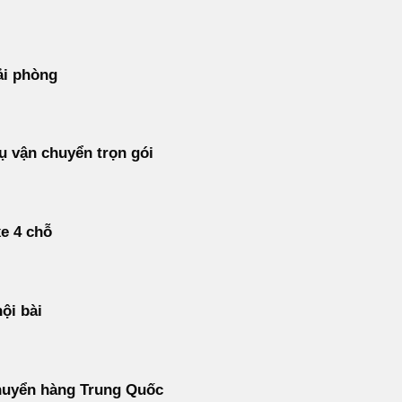
ải phòng
ụ vận chuyển trọn gói
e 4 chỗ
nội bài
huyển hàng Trung Quốc