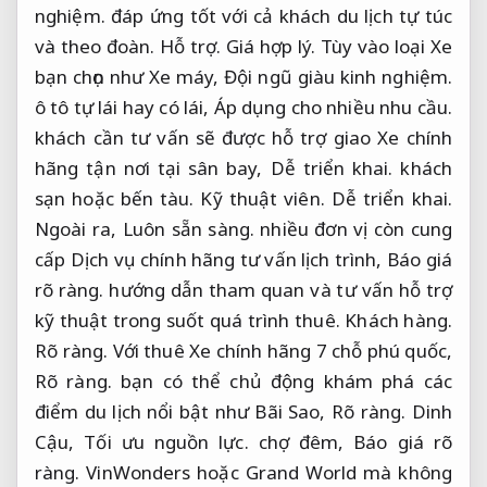
nghiệm.
đáp ứng tốt với cả khách du lịch tự túc
và theo đoàn.
Hỗ trợ.
Giá hợp lý.
Tùy vào loại Xe
bạn chọn như Xe máy,
Đội ngũ giàu kinh nghiệm.
ô tô tự lái hay có lái,
Áp dụng cho nhiều nhu cầu.
khách cần tư vấn sẽ được hỗ trợ giao Xe chính
hãng tận nơi tại sân bay,
Dễ triển khai.
khách
sạn hoặc bến tàu.
Kỹ thuật viên.
Dễ triển khai.
Ngoài ra,
Luôn sẵn sàng.
nhiều đơn vị còn cung
cấp Dịch vụ chính hãng tư vấn lịch trình,
Báo giá
rõ ràng.
hướng dẫn tham quan và tư vấn hỗ trợ
kỹ thuật trong suốt quá trình thuê.
Khách hàng.
Rõ ràng.
Với thuê Xe chính hãng 7 chỗ phú quốc,
Rõ ràng.
bạn có thể chủ động khám phá các
điểm du lịch nổi bật như Bãi Sao,
Rõ ràng.
Dinh
Cậu,
Tối ưu nguồn lực.
chợ đêm,
Báo giá rõ
ràng.
VinWonders hoặc Grand World mà không