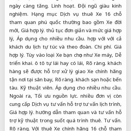
ngày càng tăng.
Linh hoạt.
Đội ngũ giàu kinh
nghiệm.
Hạng mục Dịch vụ thuê Xe 16 chỗ
tham quan phú quốc thường bao gồm Xe đời
mới,
Giá hợp lý.
thủ tục đơn giản và mức giá hợp
lý,
Áp dụng cho nhiều nhu cầu.
hợp với với cả
khách du lịch tự túc và theo đoàn.
Chi phí.
Giá
hợp lý.
Tùy vào loại Xe bạn chọn như Xe máy,
Dễ
triển khai.
ô tô tự lái hay có lái,
Rõ ràng.
khách
hàng sẽ được hỗ trợ xử lý giao Xe chính hãng
tận nơi tại sân bay,
Rõ ràng.
khách sạn hoặc bến
tàu.
Kỹ thuật viên.
Áp dụng cho nhiều nhu cầu.
Ngoài ra,
Tối ưu nguồn lực.
nhiều đơn vị còn
cung cấp Dịch vụ tư vấn hỗ trợ tư vấn lịch trình,
Giá hợp lý.
hướng dẫn tham quan và tư vấn hỗ
trợ kỹ thuật trong suốt quá trình thuê.
Tư vấn.
Rõ ràng.
Với thuê Xe chính hãng 16 chỗ tham