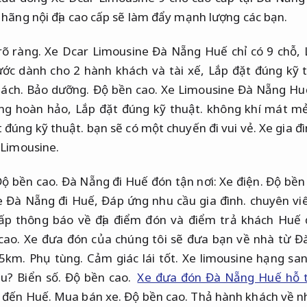
h hãng nội địa cao cấp sẽ làm đẩy mạnh lượng các bạn.
rõ ràng.
Xe Dcar Limousine Đà Nẵng Huế chỉ có 9 chỗ,
ớc dành cho 2 hành khách và tài xế,
Lắp đặt đúng kỹ t
hách.
Bảo dưỡng.
Độ bền cao.
Xe Limousine Đà Nẵng Hu
ng hoàn hảo,
Lắp đặt đúng kỹ thuật.
không khí mát m
 đúng kỹ thuật.
bạn sẽ có một chuyến đi vui vẻ.
Xe gia đì
Limousine.
ộ bền cao.
Đà Nẵng đi Huế đón tận nơi:
Xe điện.
Độ bền 
e Đà Nẵng đi Huế,
Đáp ứng nhu cầu gia đình.
chuyên viê
ấp thông báo về địa điểm đón và điểm trả khách Huế
cao.
Xe đưa đón của chúng tôi sẽ đưa bạn về nhà từ 
 5km.
Phụ tùng.
Cảm giác lái tốt.
Xe limousine hạng san
âu?
Biển số.
Độ bền cao.
Xe đưa đón Đà Nẵng Huế hỗ t
ể đến Huế.
Mua bán xe.
Độ bền cao.
Thả hành khách về n