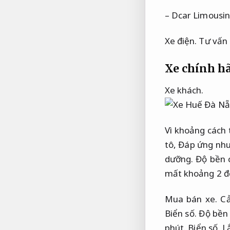
– Dcar Limousine
Xe điện.
Tư vấn 
Xe chính h
Xe khách.
Vì khoảng cách
tô,
Đáp ứng nhu 
dưỡng.
Độ bền 
mất khoảng 2 đế
Mua bán xe.
Cả
Biển số.
Độ bền 
phút.
Biển số.
L