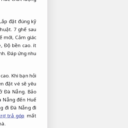
Lắp đặt đúng kỹ
huật.
7 ghế sau
ế mới,
Cảm giác
ẻ,
Độ bền cao.
ít
nh.
Đáp ứng nhu
cao.
Khi bạn hỏi
n đặt vé sẽ yêu
 ở Đà Nẵng.
Bảo
Đà Nẵng đến Huế
g đi Đà Nẵng đi
rợ trả góp
mất
hà.