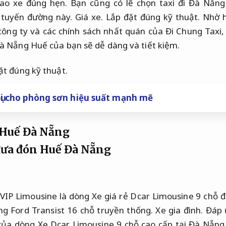
iao xe đúng hẹn.
Bạn cũng có lẽ chọn taxi đi Đà Nẵng
 tuyến đường này.
Giá xe.
Lắp đặt đúng kỹ thuật.
Nhờ h
công ty và các chính sách nhất quán của Đi Chung Taxi
à Nẵng Huế của bạn sẽ dễ dàng và tiết kiệm.
ặt đúng kỹ thuật.
ụi cho phòng sơn hiệu suất mạnh mẽ
 Huế Đà Nẵng
IP Limousine là dòng Xe giá rẻ Dcar Limousine 9 chỗ 
ng Ford Transist 16 chỗ truyền thống.
Xe gia đình.
Đáp 
của dòng Xe Dcar Limousine 9 chỗ cao cấp tại Đà Nẵng