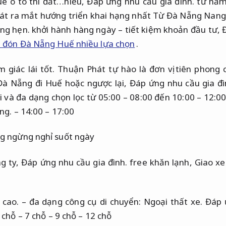
ê ô tô thì đắt…hiểu,
Đáp ứng nhu cầu gia đình.
từ năm
hát ra mắt hướng triển khai hạng nhất Từ Đà Nẵng Nang
ng hẹn.
khởi hành hàng ngày – tiết kiệm khoản đầu tư,
 đón Đà Nẵng Huế nhiều lựa chọn
.
 giác lái tốt.
Thuận Phát tự hào là đơn vị tiên phong 
Đà Nẵng đi Huế hoặc ngược lại,
Đáp ứng nhu cầu gia đì
 và đa dạng chọn lọc từ 05:00 – 08:00 đến 10:00 – 12:0
ng.
– 14:00 – 17:00
ng ngừng nghỉ suốt ngày
ng ty,
Đáp ứng nhu cầu gia đình.
free khăn lạnh,
Giao xe
 cao.
– đa dạng công cụ di chuyển:
Ngoại thất xe.
Đáp 
 chỗ – 7 chỗ – 9 chỗ – 12 chỗ