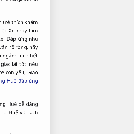
n trẻ thích khám
 lọc Xe máy làm
xe.
Đáp ứng nhu
vấn rõ ràng.
hãy
và ngắm nhìn hết
iác lái tốt.
nếu
rẻ còn yếu,
Giao
ng Huế đáp ứng
ẵng Huế dễ dàng
ẵng Huế và cách