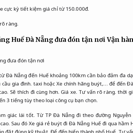
 cực kỳ tiết kiệm giá chỉ từ 150.000đ.
rõ ràng.
ãng Huế Đà Nẵng đưa đón tận nơi
Vận hàn
 từ Đà Nẵng đến Huế khoảng 100km cần bảo đảm đa dạn
cầu gia đình.
taxi hoặc Xe chính hãng buýt,… để đến 
cao.
Sẽ thích đi cùng hơn.
Giá xe.
Tư vấn rõ ràng.
thời g
n 3 tiếng tùy theo loại công cụ bạn chọn.
m giác lái tốt.
Từ TP Đà Nẵng đi theo đường Nguyễn T
cao.
Sau đó Xe giá rẻ buýt đi Đà Nẵng Huế đi qua hầm 
ắp đặt đúng kỹ thuật.
Để đến biến thành phố Huế,
Tư vấ