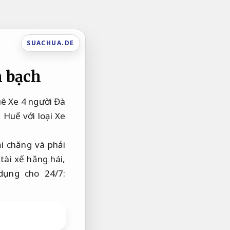
SUACHUA.DE
 bạch
uê Xe 4 người Đà
 Huế với loại Xe
ải chăng và phải
tài xế hăng hái,
dụng cho 24/7: