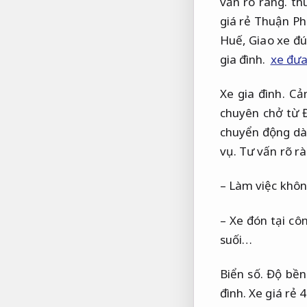
vấn rõ ràng.
thu
giá rẻ Thuận P
Huế,
Giao xe đú
gia đình.
xe đưa
Xe gia đình.
Cảm
chuyên chở từ 
chuyển động dài
vụ.
Tư vấn rõ rà
– Làm việc khô
– Xe đón tại cô
suối…
Biển số.
Độ bền
đình.
Xe giá rẻ 4