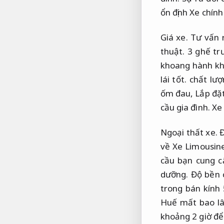
ổn định Xe chín
Giá xe.
Tư vấn 
thuật.
3 ghế trư
khoang hành k
lái tốt.
chất lượ
ốm đau,
Lắp đặt
cầu gia đình.
Xe 
Ngoại thất xe.
Đ
về Xe Limousin
cầu bạn cung c
dưỡng.
Độ bền 
trong bán kính
Huế mất bao l
khoảng 2 giờ đ