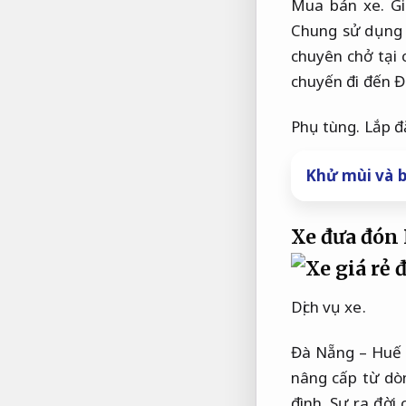
Mua bán xe.
G
Chung sử dụng
chuyên chở tại 
chuyến đi đến Đ
Phụ tùng.
Lắp đ
Khử mùi và b
Xe đưa đón
Dịch vụ xe.
Đà Nẵng – Huế V
nâng cấp từ dò
đình.
Sự ra đời 