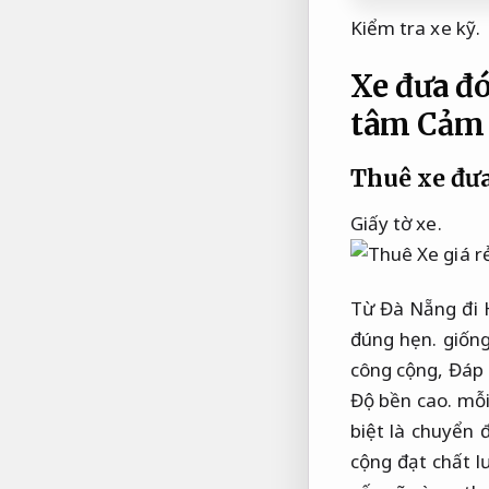
Kiểm tra xe kỹ.
Xe đưa đó
tâm
Cảm g
Thuê xe đư
Giấy tờ xe.
Từ Đà Nẵng đi 
đúng hẹn.
giống
công cộng,
Đáp 
Độ bền cao.
mỗi
biệt là chuyển
cộng đạt chất 