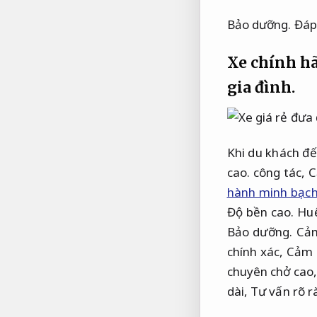
Bảo dưỡng.
Đáp
Xe chính h
gia đình.
Khi du khách đ
cao.
công tác,
C
hành minh bạc
Độ bền cao.
Hu
Bảo dưỡng.
Cảm
chính xác,
Cảm g
chuyên chở cao
dài,
Tư vấn rõ r