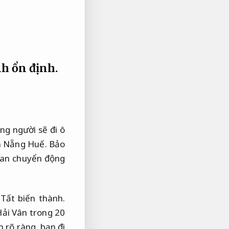
h ổn định.
g người sẽ đi ô
Đà Nẵng Huế.
Bảo
ian chuyển động
ất biến thành.
Hải Vân trong 20
n rõ ràng.
bạn đi