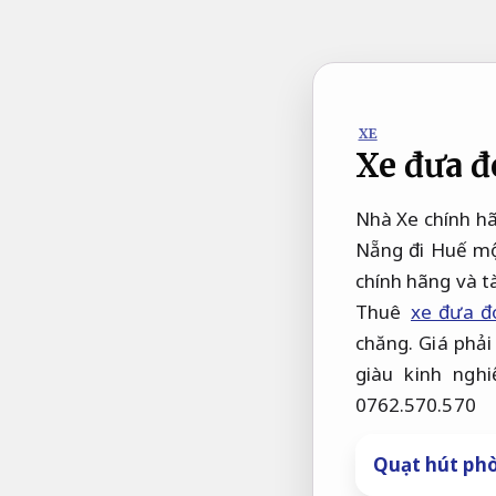
Bỏ
qua
nội
dung
XE
Xe đưa 
Nhà Xe chính hã
Nẵng đi Huế một
chính hãng và tà
Thuê
xe đưa đ
chăng. Giá phải
giàu kinh ngh
0762.570.570
Quạt hút phò