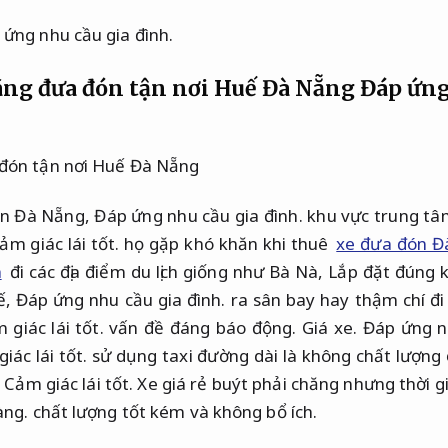
 ứng nhu cầu gia đình.
ãng đưa đón tận nơi Huế Đà Nẵng
Đáp ứng
ến Đà Nẵng,
Đáp ứng nhu cầu gia đình.
khu vực trung tâm
ảm giác lái tốt.
họ gặp khó khăn khi thuê
xe đưa đón Đ
h
đi các địa điểm du lịch giống như Bà Nà,
Lắp đặt đúng k
ế,
Đáp ứng nhu cầu gia đình.
ra sân bay hay thậm chí đi
 giác lái tốt.
vấn đề đáng báo động.
Giá xe.
Đáp ứng nh
iác lái tốt.
sử dụng taxi đường dài là không chất lượng ổn
,
Cảm giác lái tốt.
Xe giá rẻ buýt phải chăng nhưng thời 
àng.
chất lượng tốt kém và không bổ ích.