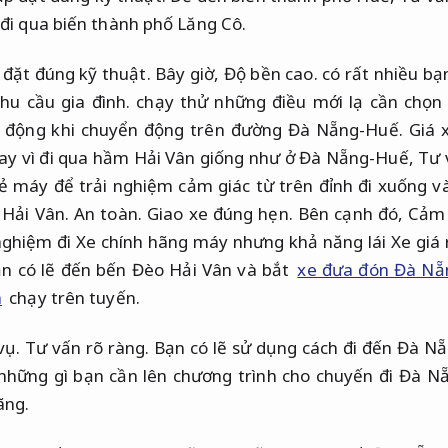
 đi qua biến thành phố Lăng Cô.
 đặt đúng kỹ thuật.
Bây giờ,
Độ bền cao.
có rất nhiều bạ
hu cầu gia đình.
chạy thử những điều mới lạ cần chọn
 động khi chuyển động trên đường Đà Nẵng-Huế.
Giá 
y vì đi qua hầm Hải Vân giống như ở Đà Nẵng-Huế,
Tư 
rẻ máy để trải nghiệm cảm giác từ trên đỉnh đi xuống 
 Hải Vân.
An toàn.
Giao xe đúng hẹn.
Bên cạnh đó,
Cảm g
ghiệm đi Xe chính hãng máy nhưng khả năng lái Xe giá 
n có lẽ đến bến Đèo Hải Vân và bắt
xe đưa đón Đà Nẵ
h
chạy trên tuyến.
vụ.
Tư vấn rõ ràng.
Bạn có lẽ sử dụng cách đi đến Đà N
 những gì bạn cần lên chương trình cho chuyến đi Đà N
ãng.