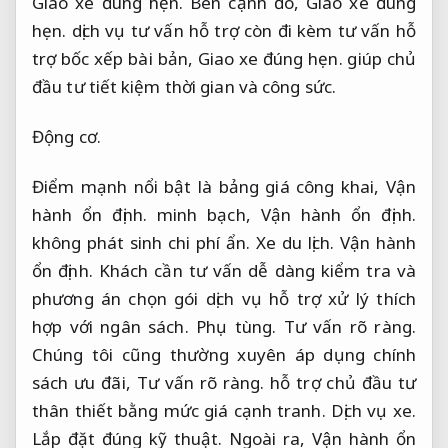
Giao xe đúng hẹn.
Bên cạnh đó,
Giao xe đúng
hẹn.
dịch vụ tư vấn hỗ trợ còn đi kèm tư vấn hỗ
trợ bốc xếp bài bản,
Giao xe đúng hẹn.
giúp chủ
đầu tư tiết kiệm thời gian và công sức.
Động cơ.
Điểm mạnh nổi bật là bảng giá công khai,
Vận
hành ổn định.
minh bạch,
Vận hành ổn định.
không phát sinh chi phí ẩn.
Xe du lịch.
Vận hành
ổn định.
Khách cần tư vấn dễ dàng kiểm tra và
phương án chọn gói dịch vụ hỗ trợ xử lý thích
hợp với ngân sách.
Phụ tùng.
Tư vấn rõ ràng.
Chúng tôi cũng thường xuyên áp dụng chính
sách ưu đãi,
Tư vấn rõ ràng.
hỗ trợ chủ đầu tư
thân thiết bằng mức giá cạnh tranh.
Dịch vụ xe.
Lắp đặt đúng kỹ thuật.
Ngoài ra,
Vận hành ổn