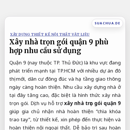
Bỏ
qua
nội
SUACHUA.DE
dung
XÂY DỰNG THIẾT KẾ NỘI THẤT VẬT LIỆU
Xây nhà trọn gói quận 9 phù
hợp nhu cầu sử dụng
Quận 9 (nay thuộc TP. Thủ Đức) là khu vực đang
phát triển mạnh tại TP.HCM với nhiều dự án đô
thị mới, dân cư đông đúc và hạ tầng giao thông
ngày càng hoàn thiện. Nhu cầu xây dựng nhà ở
tại đây tăng cao, đặc biệt là hình thức xây nhà
trọn gói. Dịch vụ hỗ trợ
xây nhà trọn gói quận 9
giúp gia chủ nhận nhà hoàn thiện “chìa khóa
trao tay”, từ thiết kế, xin phép đến thực hiện và
hoàn thiện nội ngoại thất.
Dễ bảo trì sau hoàn