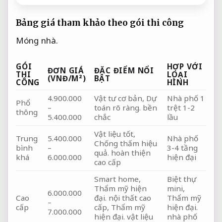
Bảng giá tham khảo theo gói thi công
Móng nhà.
GÓI
HỢP VỚI
ĐƠN GIÁ
ĐẶC ĐIỂM NỔI
THI
LOẠI
(VNĐ/M²)
BẬT
CÔNG
HÌNH
4.900.000
Vật tư cơ bản,
Dự
Nhà phố 1
Phổ
–
toán rõ ràng.
bền
trệt 1-2
thông
5.400.000
chắc
lầu
Vật liệu tốt,
Trung
5.400.000
Nhà phố
Chống thấm hiệu
bình
–
3-4 tầng
quả.
hoàn thiện
khá
6.000.000
hiện đại
cao cấp
Smart home,
Biệt thự
Thẩm mỹ hiện
mini,
6.000.000
Cao
đại.
nội thất cao
Thẩm mỹ
–
cấp
cấp,
Thẩm mỹ
hiện đại.
7.000.000
hiện đại.
vật liệu
nhà phố