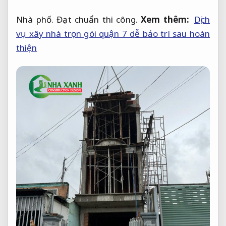
Nhà phố.
Đạt chuẩn thi công.
Xem thêm:
Dịch
vụ xây nhà trọn gói quận 7 dễ bảo trì sau hoàn
thiện