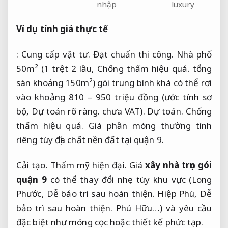
nhập
luxury
Ví dụ tính giá thực tế
:
Cung cấp vật tư.
Đạt chuẩn thi công.
Nhà phố
50m² (1 trệt 2 lầu,
Chống thấm hiệu quả.
tổng
sàn khoảng 150m²) gói trung bình khá có thể rơi
vào khoảng 810 – 950 triệu đồng (ước tính sơ
bộ,
Dự toán rõ ràng.
chưa VAT).
Dự toán.
Chống
thấm hiệu quả.
Giá phần móng thường tính
riêng tùy địa chất nền đất tại quận 9.
Cải tạo.
Thẩm mỹ hiện đại.
Giá
xây nhà trọn gói
quận 9
có thể thay đổi nhẹ tùy khu vực (Long
Phước,
Dễ bảo trì sau hoàn thiện.
Hiệp Phú,
Dễ
bảo trì sau hoàn thiện.
Phú Hữu…) và yêu cầu
đặc biệt như móng cọc hoặc thiết kế phức tạp.