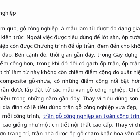
m qua, gỗ công nghiệp là mẫu làm từ được đa dạng gia 
 kiến ​​trúc. Ngoài việc được tiêu dùng để lót sàn, ốp tư
iệp còn được Chương trình để ốp trần, đem đến cho khô
 đáo. Bên cạnh đó, thời gian gần đây, trong Gây dựng 
ểm cộng hơn, trong khi đó đối có gạch ốp trần, ốp trầ
hất thì làm từ này không còn chiếm điểm cộng do xuất 
 composite gỗ-nhựa, có những điểm cộng nổi bật hơn
trần được lắp đặt từ các mẫu ván gỗ công nghiệp. Chiế
nhiều trong những năm gần đây. Thay vì tiêu dùng sơn 
ủ gia đình có lẽ tiêu dùng trần gỗ công nghiệp vừa đẹp, 
g mỗi công trình,
trần gỗ công nghiệp an toàn công trìn
 cao giống như một chi tiết nội thất cao cấp. Thay vì ch
ơn trang trí, trần nhà được ốp gỗ chạm khắc hoa văn 