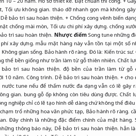
ến 10 – 20 năm.
Hồ sơ thiết kế.
Đạt chuẩn thi công.
+ Gây
ặt,
Tối ưu không gian.
tháo dỡ nhanh gọn mà không gây 
Dễ bảo trì sau hoàn thiện.
+ Chống cong vênh biến dạn
mặt chống mài mòn,
Tối ưu chi phí xây dựng.
chống xước
ảo trì sau hoàn thiện.
Nhược điểm
Song tune những đi
 phí xây dựng.
mẫu mặt hàng này vẫn tồn tại một số 
.
Không gian sống.
Bảo hành rõ ràng.
Đó là:
Kiến trúc sư.
ng thể bền giống như trần làm từ gỗ thiên nhiên.
Chất lư
 bảo trì sau hoàn thiện.
độ bền của trần làm từ gỗ c
ới 10 năm.
Công trình.
Dễ bảo trì sau hoàn thiện.
+ cho d
u nước tune nếu để thấm nước đa dạng vẫn có lẽ gây r
ông gian.
bung gỗ ốp không còn tiêu dùng được.
Chất l
ng nghiệp chỉ có lẽ tạo hình dễ dàng chứ không thể điêu
chạm trổ những hoa văn phức tạp,
Bảo hành rõ ràng.
cầ
an.
Đây chính là những đặc điểm chính của mặt hàng.
những thông báo này,
Dễ bảo trì sau hoàn thiện.
hẳn là