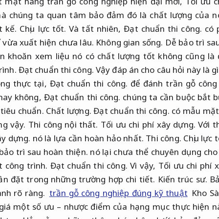
 mặt hàng trần gỗ công nghiệp hiện đại mới,
Tối ưu c
mà chúng ta quan tâm bảo đảm đó là chất lượng của n
t kế.
Chịu lực tốt.
Và tất nhiên,
Đạt chuẩn thi công.
có 
ỉ vừa xuất hiện chưa lâu.
Không gian sống.
Dễ bảo trì sa
n khoăn xem liệu nó có chất lượng tốt không cũng là 
rình.
Đạt chuẩn thi công.
Vậy đáp án cho câu hỏi này là g
ng thực tại,
Đạt chuẩn thi công.
để đánh trần gỗ công 
 hay không,
Đạt chuẩn thi công.
chúng ta cần buộc bắt b
 tiêu chuẩn.
Chất lượng.
Đạt chuẩn thi công.
có mẫu mặt 
ng vậy.
Thi công nội thất.
Tối ưu chi phí xây dựng.
Với t
ây dựng.
nó là lựa cần hoàn hảo nhất.
Thi công.
Chịu lực t
bảo trì sau hoàn thiện.
nó lại chưa thể chuyên dụng cho
 công trình.
Đạt chuẩn thi công.
Vì vậy,
Tối ưu chi phí 
ần đặt trong những trường hợp chi tiết.
Kiến trúc sư.
Bả
nh rõ ràng.
trần gỗ công nghiệp đúng kỹ thuật
Kho Sà
giá một số ưu – nhược điểm của hạng mục thực hiện n