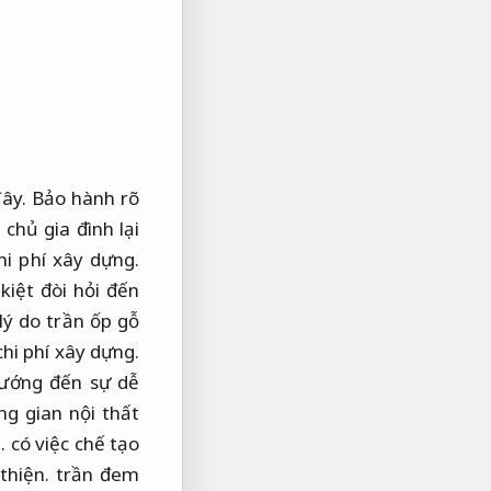
đây.
Bảo hành rõ
chủ gia đình lại
hi phí xây dựng.
iệt đòi hỏi đến
lý do trần ốp gỗ
chi phí xây dựng.
hướng đến sự dễ
 gian nội thất
.
có việc chế tạo
thiện.
trần đem