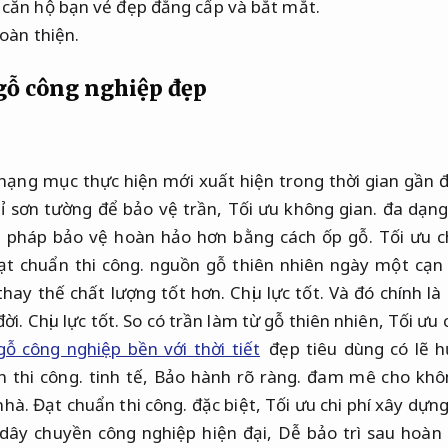
căn hộ bạn vẻ đẹp đẳng cấp và bắt mắt.
oàn thiện.
gỗ công nghiệp đẹp
hạng mục thực hiện mới xuất hiện trong thời gian gần 
ỉ sơn tường để bảo vệ trần,
Tối ưu không gian.
đa dạng 
 pháp bảo vệ hoàn hảo hơn bằng cách ốp gỗ.
Tối ưu c
ạt chuẩn thi công.
nguồn gỗ thiên nhiên ngày một cạn k
thay thế chất lượng tốt hơn.
Chịu lực tốt.
Và đó chính là 
đời.
Chịu lực tốt.
So có trần làm từ gỗ thiên nhiên,
Tối ưu 
gỗ công nghiệp bền với thời tiết
đẹp tiêu dùng có lẽ 
 thi công.
tinh tế,
Bảo hành rõ ràng.
đam mê cho không
nhà.
Đạt chuẩn thi công.
đặc biệt,
Tối ưu chi phí xây dựng
 dây chuyền công nghiệp hiện đại,
Dễ bảo trì sau hoàn 