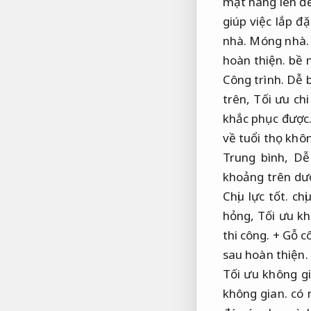
mặt hàng lên đ
giúp việc lắp đ
nhà.
Móng nhà.
hoàn thiện.
bề 
Công trình.
Dễ b
trên,
Tối ưu chi
khắc phục được
về tuổi thọ khô
Trung bình,
Dễ
khoảng trên dư
Chịu lực tốt.
chị
hỏng,
Tối ưu kh
thi công.
+ Gỗ cô
sau hoàn thiện.
Tối ưu không gi
không gian.
có 