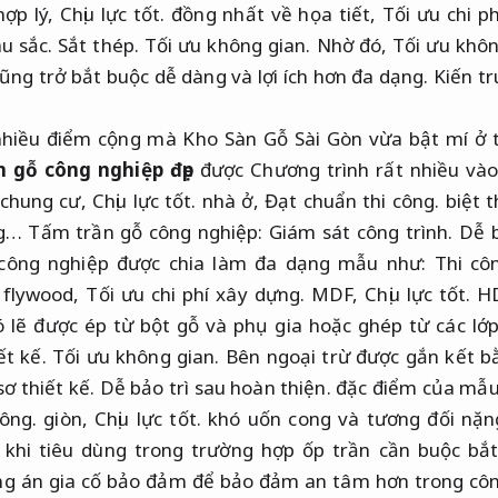
ợp lý,
Chịu lực tốt.
đồng nhất về họa tiết,
Tối ưu chi p
u sắc.
Sắt thép.
Tối ưu không gian.
Nhờ đó,
Tối ưu khôn
ũng trở bắt buộc dễ dàng và lợi ích hơn đa dạng.
Kiến tr
 nhiều điểm cộng mà Kho Sàn Gỗ Sài Gòn vừa bật mí ở t
n gỗ công nghiệp đẹp
được Chương trình rất nhiều vào
 chung cư,
Chịu lực tốt.
nhà ở,
Đạt chuẩn thi công.
biệt 
… Tấm trần gỗ công nghiệp:
Giám sát công trình.
Dễ b
ông nghiệp được chia làm đa dạng mẫu như:
Thi cô
flywood,
Tối ưu chi phí xây dựng.
MDF,
Chịu lực tốt.
H
 lẽ được ép từ bột gỗ và phụ gia hoặc ghép từ các lớ
ết kế.
Tối ưu không gian.
Bên ngoại trừ được gắn kết b
ơ thiết kế.
Dễ bảo trì sau hoàn thiện.
đặc điểm của mẫu 
ông.
giòn,
Chịu lực tốt.
khó uốn cong và tương đối nặ
 khi tiêu dùng trong trường hợp ốp trần cần buộc bắ
g án gia cố bảo đảm để bảo đảm an tâm hơn trong côn