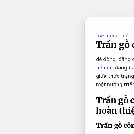
Bỏ
qua
nội
dung
XÂY DỰNG THIẾT 
Trần gỗ 
dễ dàng, đẳng c
tiến độ
đang bao
giữa thực trạn
một hướng triển
Trần gỗ 
hoàn thi
Trần gỗ cô