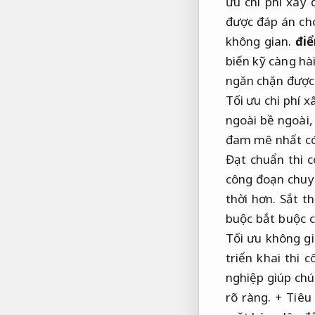
ưu chi phí xây 
được đáp án ch
không gian.
đi
biến kỹ càng h
ngăn chặn được
Tối ưu chi phí x
ngoài bề ngoài
đam mê nhất có
Đạt chuẩn thi c
công đoạn chuy
thời hơn.
Sắt th
buộc bắt buộc c
Tối ưu không gi
triển khai thi 
nghiệp giúp ch
rõ ràng.
+ Tiêu 