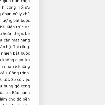
 giúp bạn chọn
Thi công.
Tối ưu
 đoạn xử lý chế
 lượng bắt buộc
hà.
Kiến trúc sư.
u hoàn thiện.
bề
ựa cần mặt hàng
căn hộ.
Thi công.
 nhiên bắt buộc
u không gian.
kịp
n nhà sẽ không
 cấu.
Công trình.
c tốt.
So có việc
u dùng gỗ công
úc sư.
Bảo hành
 đảm cho độ bền