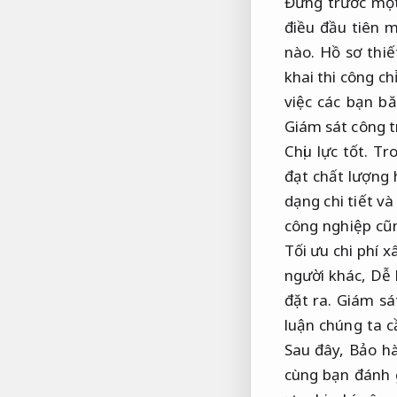
Đứng trước một
điều đầu tiên 
nào.
Hồ sơ thiế
khai thi công ch
việc các bạn bă
Giám sát công t
Chịu lực tốt.
Tro
đạt chất lượng
dạng chi tiết và
công nghiệp cũ
Tối ưu chi phí x
người khác,
Dễ 
đặt ra.
Giám sát
luận chúng ta c
Sau đây,
Bảo hà
cùng bạn đánh 