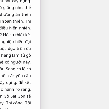
hi phí xây dựng.
ó giống như thế
phương án triển
u hoàn thiện.
Thì
điều hiển nhiên.
ì?
Hồ sơ thiết kế.
nghiệp hiện đại
uộc dựa trên đa
hàng làm từ gỗ
hể có người này,
ốt.
Song có lẽ có
 hết các yêu cầu
xây dựng.
để kết
o hành rõ ràng.
n Gỗ Sài Gòn sẽ
ày.
Thi công.
Tối