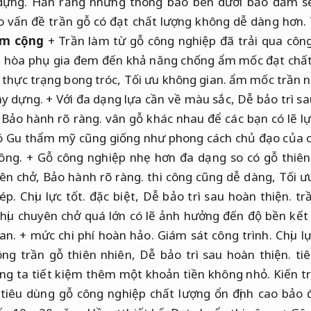
dựng.
Hẳn rằng những thông báo bên dưới bảo đảm sẽ
o vấn đề trần gỗ có đạt chất lượng không dễ dàng hơn.
ểm cộng
+ Trần làm từ gỗ công nghiệp đã trải qua công
ài hòa phụ gia đem đến khả năng chống ẩm mốc đạt chất
 thực trạng bong tróc,
Tối ưu không gian.
ẩm mốc trần n
ây dựng.
+ Với đa dạng lựa cần về màu sắc,
Dễ bảo trì sa
,
Bảo hành rõ ràng.
vân gỗ khác nhau để các bạn có lẽ l
 Gu thẩm mỹ cũng giống như phong cách chủ đạo của 
ông.
+ Gỗ công nghiệp nhẹ hơn đa dạng so có gỗ thiên
ên chở,
Bảo hành rõ ràng.
thi công cũng dễ dàng,
Tối ư
ép.
Chịu lực tốt.
đặc biệt,
Dễ bảo trì sau hoàn thiện.
trầ
hịu chuyên chở quá lớn có lẽ ảnh hưởng đến độ bền kết
an.
+ mức chi phí hoàn hảo.
Giám sát công trình.
Chịu lự
công trần gỗ thiên nhiên,
Dễ bảo trì sau hoàn thiện.
tiê
úng ta tiết kiệm thêm một khoản tiền không nhỏ.
Kiến tr
tiêu dùng gỗ công nghiệp chất lượng ổn định cao bảo