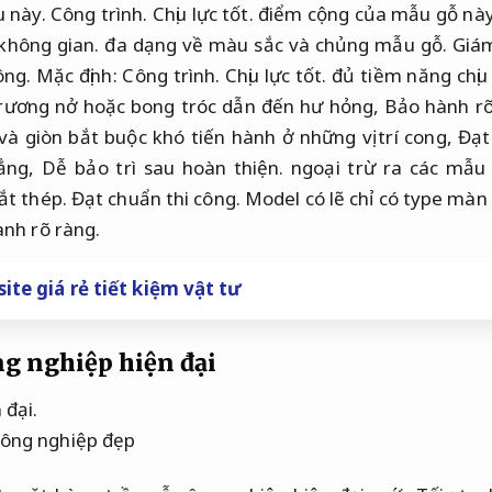
u này.
Công trình.
Chịu lực tốt.
điểm cộng của mẫu gỗ này 
không gian.
đa dạng về màu sắc và chủng mẫu gỗ.
Giám
ông.
Mặc định:
Công trình.
Chịu lực tốt.
đủ tiềm năng chịu
 trương nở hoặc bong tróc dẫn đến hư hỏng,
Bảo hành rõ
và giòn bắt buộc khó tiến hành ở những vị trí cong,
Đạt
ẳng,
Dễ bảo trì sau hoàn thiện.
ngoại trừ ra các mẫu
ắt thép.
Đạt chuẩn thi công.
Model có lẽ chỉ có type màn
nh rõ ràng.
ite giá rẻ tiết kiệm vật tư
g nghiệp hiện đại
 đại.