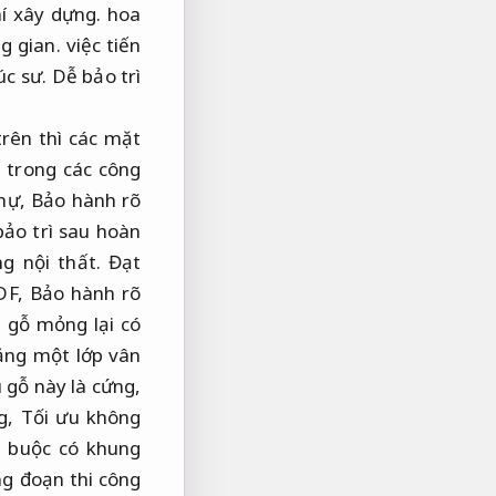
hí xây dựng.
hoa
g gian.
việc tiến
úc sư.
Dễ bảo trì
rên thì các mặt
 trong các công
thự,
Bảo hành rõ
ảo trì sau hoàn
ng nội thất.
Đạt
DF,
Bảo hành rõ
p gỗ mỏng lại có
ằng một lớp vân
gỗ này là cứng,
ng,
Tối ưu không
t buộc có khung
g đoạn thi công