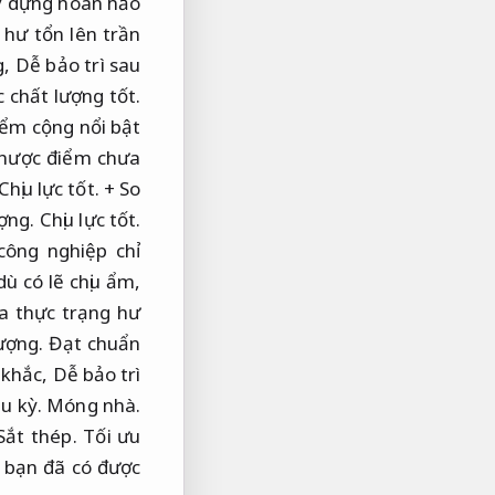
 dựng hoàn hảo
hư tổn lên trần
g,
Dễ bảo trì sau
 chất lượng tốt.
ểm cộng nổi bật
nhược điểm chưa
Chịu lực tốt.
+ So
ợng.
Chịu lực tốt.
ông nghiệp chỉ
ù có lẽ chịu ẩm,
a thực trạng hư
ượng.
Đạt chuẩn
 khắc,
Dễ bảo trì
u kỳ.
Móng nhà.
Sắt thép.
Tối ưu
 bạn đã có được