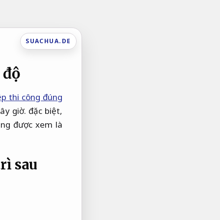
SUACHUA.DE
 độ
ệp thi công đúng
y giờ. đặc biệt,
àng được xem là
rì sau