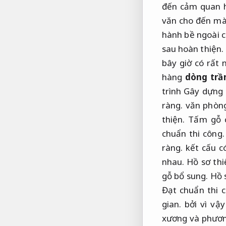
đến cảm quan h
văn cho đến mà
hành bề ngoài c
sau hoàn thiện.
bây giờ có rất
hàng
dòng
trầ
trình Gây dựng
ràng.
văn phòng
thiện.
Tấm gỗ c
chuẩn thi công.
ràng.
kết cấu có
nhau.
Hồ sơ thi
gỗ bổ sung.
Hồ s
Đạt chuẩn thi c
gian.
bởi vì vậy
xương và phươn