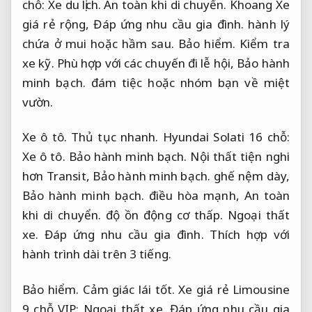
chỗ:
Xe du lịch.
An toàn khi di chuyển.
Khoang Xe
giá rẻ rộng,
Đáp ứng nhu cầu gia đình.
hành lý
chứa ở mui hoặc hầm sau.
Bảo hiểm.
Kiểm tra
xe kỹ.
Phù hợp với các chuyến đi lễ hội,
Bảo hành
minh bạch.
đám tiệc hoặc nhóm bạn về miệt
vườn.
Xe ô tô.
Thủ tục nhanh.
Hyundai Solati 16 chỗ:
Xe ô tô.
Bảo hành minh bạch.
Nội thất tiện nghi
hơn Transit,
Bảo hành minh bạch.
ghế nệm dày,
Bảo hành minh bạch.
điều hòa mạnh,
An toàn
khi di chuyển.
độ ồn động cơ thấp.
Ngoại thất
xe.
Đáp ứng nhu cầu gia đình.
Thích hợp với
hành trình dài trên 3 tiếng.
Bảo hiểm.
Cảm giác lái tốt.
Xe giá rẻ Limousine
9 chỗ VIP:
Ngoại thất xe.
Đáp ứng nhu cầu gia