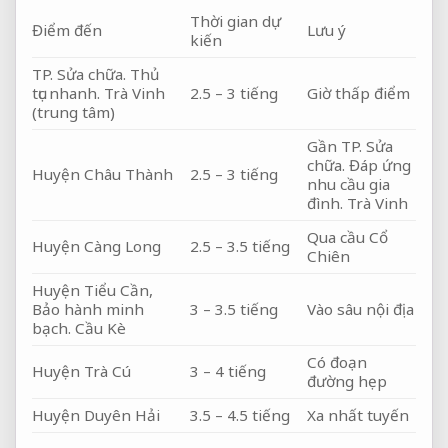
Thời gian dự
Điểm đến
Lưu ý
kiến
TP.
Sửa chữa.
Thủ
tục nhanh.
Trà Vinh
2.5 – 3 tiếng
Giờ thấp điểm
(trung tâm)
Gần TP.
Sửa
chữa.
Đáp ứng
Huyện Châu Thành
2.5 – 3 tiếng
nhu cầu gia
đình.
Trà Vinh
Qua cầu Cổ
Huyện Càng Long
2.5 – 3.5 tiếng
Chiên
Huyện Tiểu Cần,
Bảo hành minh
3 – 3.5 tiếng
Vào sâu nội địa
bạch.
Cầu Kè
Có đoạn
Huyện Trà Cú
3 – 4 tiếng
đường hẹp
Huyện Duyên Hải
3.5 – 4.5 tiếng
Xa nhất tuyến