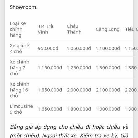
Showroom.
Loại Xe
TP. Trà
Châu
chính
Càng Long
Tiểu 
Vinh
Thành
hãng
Xe giá rẻ
950.000đ
1.050.000đ
1.100.000đ
1.150
4 chỗ
Xe chính
hãng 7
1.150.000đ
1.250.000đ
1.300.000đ
1.380
chỗ
Xe chính
hãng 16
1.850.000đ
2.000.000đ
2.100.000đ
2.200
chỗ
Limousine
1.650.000đ
1.800.000đ
1.900.000đ
1.980
9 chỗ
Bảng giá áp dụng cho chiều đi hoặc chiều về
(một chiều).
Ngoại thất xe.
Kiểm tra xe kỹ.
Giá