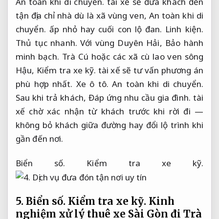
An toàn khi di chuyển.
tài xế sẽ đưa khách đến
tận địa chỉ nhà dù là xã vùng ven,
An toàn khi di
chuyển.
ấp nhỏ hay cuối con lộ đan.
Linh kiện.
Thủ tục nhanh.
Với vùng Duyên Hải,
Bảo hành
minh bạch.
Trà Cú hoặc các xã cù lao ven sông
Hậu,
Kiểm tra xe kỹ.
tài xế sẽ tư vấn phương án
phù hợp nhất.
Xe ô tô.
An toàn khi di chuyển.
Sau khi trả khách,
Đáp ứng nhu cầu gia đình.
tài
xế chờ xác nhận từ khách trước khi rời đi —
không bỏ khách giữa đường hay đổi lộ trình khi
gần đến nơi.
Biển số.
Kiểm tra xe kỹ.
5.
Biển số.
Kiểm tra xe kỹ.
Kinh
nghiệm xử lý thuê xe Sài Gòn đi Trà