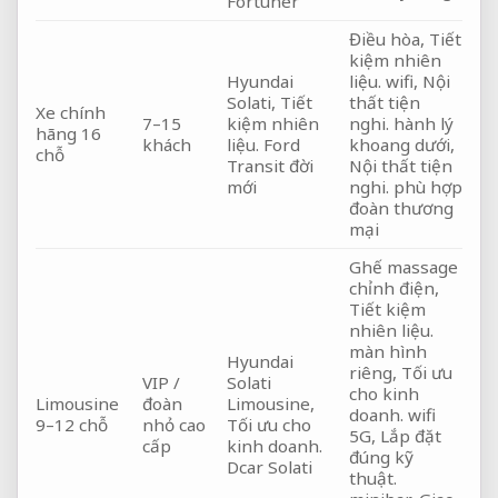
Fortuner
Điều hòa,
Tiết
kiệm nhiên
Hyundai
liệu.
wifi,
Nội
Solati,
Tiết
thất tiện
Xe chính
7–15
kiệm nhiên
nghi.
hành lý
hãng 16
khách
liệu.
Ford
khoang dưới,
chỗ
Transit đời
Nội thất tiện
mới
nghi.
phù hợp
đoàn thương
mại
Ghế massage
chỉnh điện,
Tiết kiệm
nhiên liệu.
màn hình
Hyundai
riêng,
Tối ưu
VIP /
Solati
cho kinh
Limousine
đoàn
Limousine,
doanh.
wifi
9–12 chỗ
nhỏ cao
Tối ưu cho
5G,
Lắp đặt
cấp
kinh doanh.
đúng kỹ
Dcar Solati
thuật.