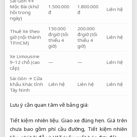
Sài Gòn ↔
Mộc Bài (khứ
1.500.000
1.800.000
Liên hệ
hồi trong
đ
đ
ngày)
150.000
200.000
Thuê Xe theo
đ/giờ (tối
đ/giờ (tối
giờ (nội thành
Liên hệ
thiểu 4
thiểu 4
TP.HCM)
giờ)
giờ)
Xe Limousine
9–12 chỗ (cao
—
—
Liên hệ
cấp)
Sài Gòn → Cửa
khẩu khác tỉnh
Liên hệ
Liên hệ
Liên hệ
Tây Ninh
Lưu ý cần quan tâm về bảng giá:
Tiết kiệm nhiên liệu.
Giao xe đúng hẹn.
Giá trên
chưa bao gồm phí cầu đường,
Tiết kiệm nhiên