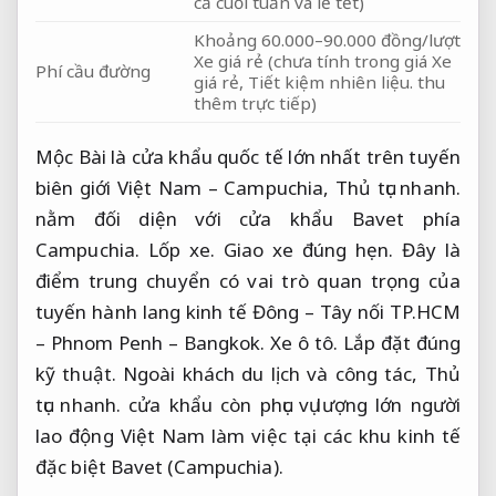
cả cuối tuần và lễ tết)
Khoảng 60.000–90.000 đồng/lượt
Xe giá rẻ (chưa tính trong giá Xe
Phí cầu đường
giá rẻ,
Tiết kiệm nhiên liệu.
thu
thêm trực tiếp)
Mộc Bài là cửa khẩu quốc tế lớn nhất trên tuyến
biên giới Việt Nam – Campuchia,
Thủ tục nhanh.
nằm đối diện với cửa khẩu Bavet phía
Campuchia.
Lốp xe.
Giao xe đúng hẹn.
Đây là
điểm trung chuyển có vai trò quan trọng của
tuyến hành lang kinh tế Đông – Tây nối TP.HCM
– Phnom Penh – Bangkok.
Xe ô tô.
Lắp đặt đúng
kỹ thuật.
Ngoài khách du lịch và công tác,
Thủ
tục nhanh.
cửa khẩu còn phục vụ lượng lớn người
lao động Việt Nam làm việc tại các khu kinh tế
đặc biệt Bavet (Campuchia).