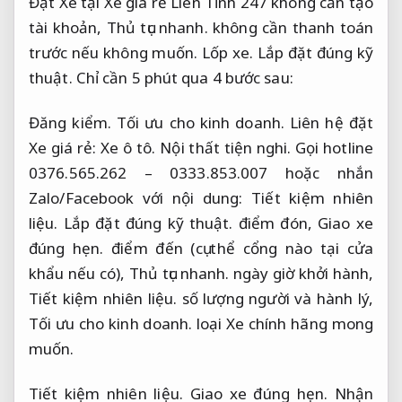
Đặt Xe tại Xe giá rẻ Liên Tỉnh 247 không cần tạo
tài khoản,
Thủ tục nhanh.
không cần thanh toán
trước nếu không muốn.
Lốp xe.
Lắp đặt đúng kỹ
thuật.
Chỉ cần 5 phút qua 4 bước sau:
Đăng kiểm.
Tối ưu cho kinh doanh.
Liên hệ đặt
Xe giá rẻ:
Xe ô tô.
Nội thất tiện nghi.
Gọi hotline
0376.565.262 – 0333.853.007 hoặc nhắn
Zalo/Facebook với nội dung:
Tiết kiệm nhiên
liệu.
Lắp đặt đúng kỹ thuật.
điểm đón,
Giao xe
đúng hẹn.
điểm đến (cụ thể cổng nào tại cửa
khẩu nếu có),
Thủ tục nhanh.
ngày giờ khởi hành,
Tiết kiệm nhiên liệu.
số lượng người và hành lý,
Tối ưu cho kinh doanh.
loại Xe chính hãng mong
muốn.
Tiết kiệm nhiên liệu.
Giao xe đúng hẹn.
Nhận