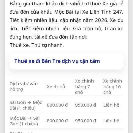
Bảng giá tham khảo dịch vụ hỗ trợ thuê Xe giá rẻ
đưa đón cửa khẩu Mộc Bài tại Xe Liên Tỉnh 247,
Tiết kiệm nhiên liệu.
cập nhật năm 2026.
Xe du
lịch.
Tiết kiệm nhiên liệu.
Giá trọn bộ,
Giao xe
đúng hẹn.
tài xế đưa đón tận nơi:
Thuê xe.
Thủ tục nhanh.
Thuê xe đi Bến Tre dịch vụ tận tâm
Xe chính
Xe chính
Dịch vụ tư vấn
Xe 4 chỗ
hãng 7
hãng 16
hỗ trợ
chỗ
chỗ
Sài Gòn → Mộc
800.000 đ
950.000 đ
Liên hệ
Bài (1 chiều)
Mộc Bài → Sài
800.000 đ
950.000 đ
Liên hệ
Gòn (1 chiều)