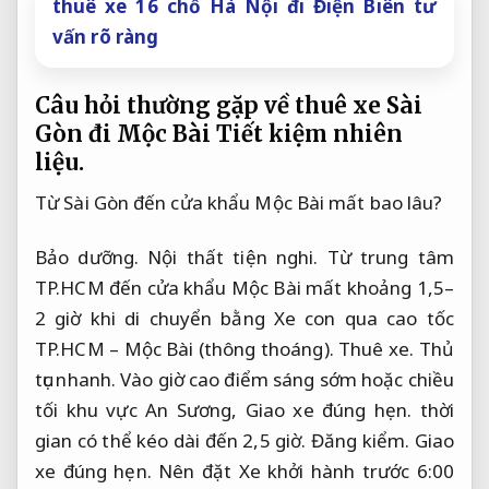
thuê xe 16 chỗ Hà Nội đi Điện Biên tư
vấn rõ ràng
Câu hỏi thường gặp về thuê xe Sài
Gòn đi Mộc Bài
Tiết kiệm nhiên
liệu.
Từ Sài Gòn đến cửa khẩu Mộc Bài mất bao lâu?
Bảo dưỡng.
Nội thất tiện nghi.
Từ trung tâm
TP.HCM đến cửa khẩu Mộc Bài mất khoảng 1,5–
2 giờ khi di chuyển bằng Xe con qua cao tốc
TP.HCM – Mộc Bài (thông thoáng).
Thuê xe.
Thủ
tục nhanh.
Vào giờ cao điểm sáng sớm hoặc chiều
tối khu vực An Sương,
Giao xe đúng hẹn.
thời
gian có thể kéo dài đến 2,5 giờ.
Đăng kiểm.
Giao
xe đúng hẹn.
Nên đặt Xe khởi hành trước 6:00