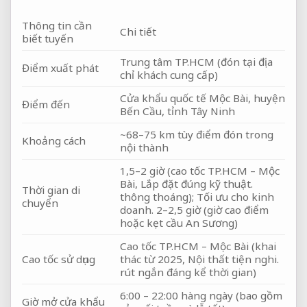
Thông tin cần
Chi tiết
biết tuyến
Trung tâm TP.HCM (đón tại địa
Điểm xuất phát
chỉ khách cung cấp)
Cửa khẩu quốc tế Mộc Bài, huyện
Điểm đến
Bến Cầu, tỉnh Tây Ninh
~68–75 km tùy điểm đón trong
Khoảng cách
nội thành
1,5–2 giờ (cao tốc TP.HCM – Mộc
Bài,
Lắp đặt đúng kỹ thuật.
Thời gian di
thông thoáng);
Tối ưu cho kinh
chuyển
doanh.
2–2,5 giờ (giờ cao điểm
hoặc kẹt cầu An Sương)
Cao tốc TP.HCM – Mộc Bài (khai
Cao tốc sử dụng
thác từ 2025,
Nội thất tiện nghi.
rút ngắn đáng kể thời gian)
6:00 – 22:00 hàng ngày (bao gồm
Giờ mở cửa khẩu