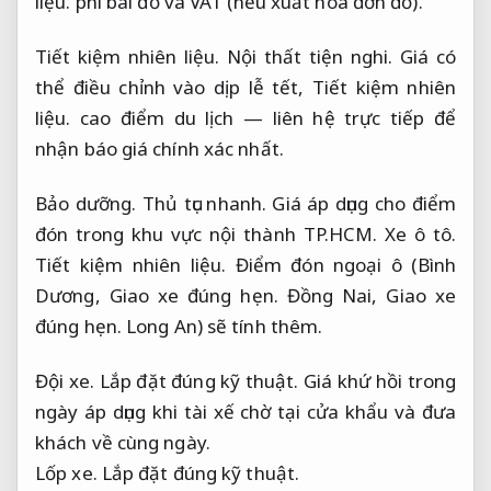
liệu.
phí bãi đỗ và VAT (nếu xuất hóa đơn đỏ).
Tiết kiệm nhiên liệu.
Nội thất tiện nghi.
Giá có
thể điều chỉnh vào dịp lễ tết,
Tiết kiệm nhiên
liệu.
cao điểm du lịch — liên hệ trực tiếp để
nhận báo giá chính xác nhất.
Bảo dưỡng.
Thủ tục nhanh.
Giá áp dụng cho điểm
đón trong khu vực nội thành TP.HCM.
Xe ô tô.
Tiết kiệm nhiên liệu.
Điểm đón ngoại ô (Bình
Dương,
Giao xe đúng hẹn.
Đồng Nai,
Giao xe
đúng hẹn.
Long An) sẽ tính thêm.
Đội xe.
Lắp đặt đúng kỹ thuật.
Giá khứ hồi trong
ngày áp dụng khi tài xế chờ tại cửa khẩu và đưa
khách về cùng ngày.
Lốp xe.
Lắp đặt đúng kỹ thuật.