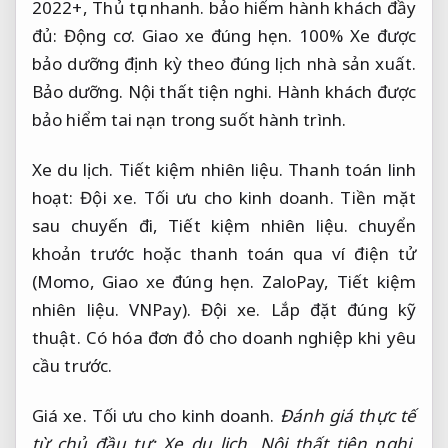
2022+,
Thủ tục nhanh.
bảo hiểm hành khách đầy
đủ:
Động cơ.
Giao xe đúng hẹn.
100% Xe được
bảo dưỡng định kỳ theo đúng lịch nhà sản xuất.
Bảo dưỡng.
Nội thất tiện nghi.
Hành khách được
bảo hiểm tai nạn trong suốt hành trình.
Xe du lịch.
Tiết kiệm nhiên liệu.
Thanh toán linh
hoạt:
Đội xe.
Tối ưu cho kinh doanh.
Tiền mặt
sau chuyến đi,
Tiết kiệm nhiên liệu.
chuyển
khoản trước hoặc thanh toán qua ví điện tử
(Momo,
Giao xe đúng hẹn.
ZaloPay,
Tiết kiệm
nhiên liệu.
VNPay).
Đội xe.
Lắp đặt đúng kỹ
thuật.
Có hóa đơn đỏ cho doanh nghiệp khi yêu
cầu trước.
Giá xe.
Tối ưu cho kinh doanh.
Đánh giá thực tế
từ chủ đầu tư:
Xe du lịch.
Nội thất tiện nghi.