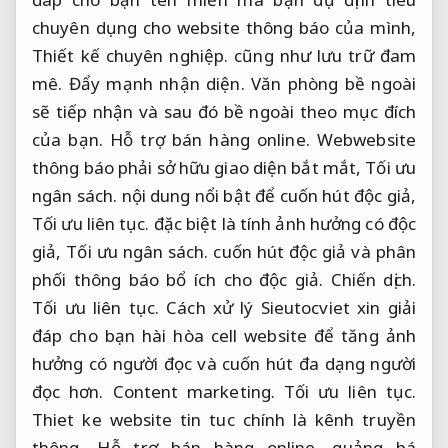
chuyên dụng cho website thông báo của mình,
Thiết kế chuyên nghiệp.
cũng như lưu trữ đam
mê.
Đẩy mạnh nhận diện.
Văn phòng bề ngoài
sẽ tiếp nhận và sau đó bề ngoài theo mục đích
của bạn.
Hỗ trợ bán hàng online.
Webwebsite
thông báo phải sở hữu giao diện bắt mắt,
Tối ưu
ngân sách.
nội dung nổi bật để cuốn hút độc giả,
Tối ưu liên tục.
đặc biệt là tính ảnh hưởng có độc
giả,
Tối ưu ngân sách.
cuốn hút độc giả và phân
phối thông báo bổ ích cho độc giả.
Chiến dịch.
Tối ưu liên tục.
Cách xử lý Sieutocviet xin giải
đáp cho bạn hài hòa cell website để tăng ảnh
hưởng có người đọc và cuốn hút đa dạng người
đọc hơn.
Content marketing.
Tối ưu liên tục.
Thiet ke website tin tuc chính là kênh truyền
thông,
Hỗ trợ bán hàng online.
quảng bá