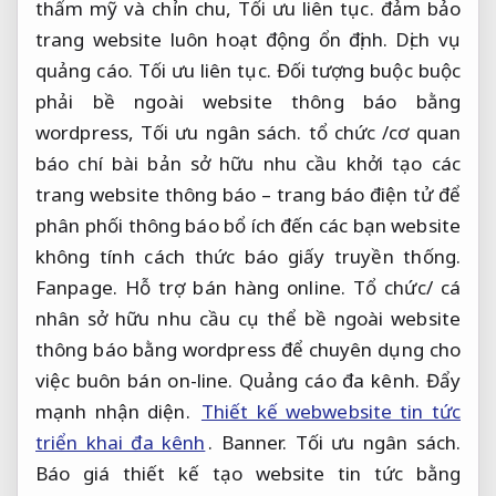
thẩm mỹ và chỉn chu,
Tối ưu liên tục.
đảm bảo
trang website luôn hoạt động ổn định.
Dịch vụ
quảng cáo.
Tối ưu liên tục.
Đối tượng buộc buộc
phải bề ngoài website thông báo bằng
wordpress,
Tối ưu ngân sách.
tổ chức /cơ quan
báo chí bài bản sở hữu nhu cầu khởi tạo các
trang website thông báo – trang báo điện tử để
phân phối thông báo bổ ích đến các bạn website
không tính cách thức báo giấy truyền thống.
Fanpage.
Hỗ trợ bán hàng online.
Tổ chức/ cá
nhân sở hữu nhu cầu cụ thể bề ngoài website
thông báo bằng wordpress để chuyên dụng cho
việc buôn bán on-line.
Quảng cáo đa kênh.
Đẩy
mạnh nhận diện.
Thiết kế webwebsite tin tức
triển khai đa kênh
.
Banner.
Tối ưu ngân sách.
Báo giá thiết kế tạo website tin tức bằng