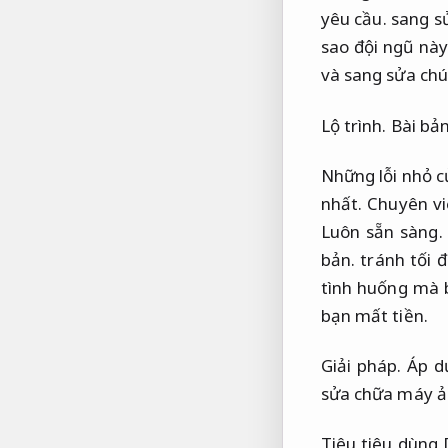
yêu cầu.
sang sử
sao đội ngũ này 
và sang sửa chú
Lộ trình.
Bài bản
Những lỗi nhỏ c
nhất.
Chuyên vi
Luôn sẵn sàng.
bản.
tránh tối 
tình huống mà 
bạn mất tiền.
Giải pháp.
Áp d
sửa chữa máy 
Tiêu tiêu dùng 