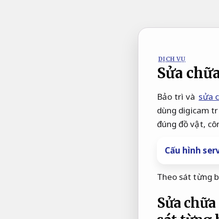
Bỏ
qua
nội
dung
DỊCH VỤ
Sửa chữa
Bảo trì và
sửa 
dùng digicam tr
đúng đồ vật, cô
Cấu hình serv
Theo sát từng b
Sửa chữa 