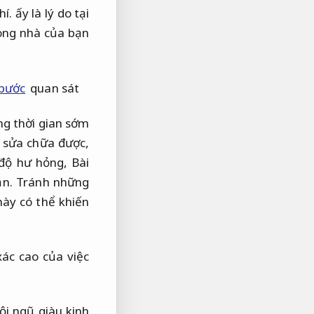
hí.
ấy là lý do tại
trong nhà của bạn
 bước
quan sát
ng thời gian sớm
 sửa chữa được,
 độ hư hỏng,
Bài
ản.
Tránh những
ày có thể khiến
xác cao của việc
ội ngũ giàu kinh