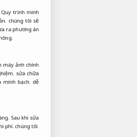
Quy trình minh
ản.
chúng tôi sẽ
đưa ra phương án
không.
 máy ảnh chính
ghiệm.
sửa chữa
h minh bạch.
dễ
àng.
Sau khi sửa
hi phí.
chúng tôi