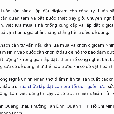
,
Luôn sẵn sàng.
lắp đặt digicam cho công ty,
Luôn sẵ
u cần quan tâm và bắt buộc thiết bây giờ.
Chuyên nghi
n.
việc lựa mua 1 hệ thống cung cấp và lắp đặt digica
quả vận hành.
giá phải chăng chẳng hề là điều dễ dàng.
hách cần tư vấn nếu cần lựa mua và chọn digicam Nhì
cam Nhìn vào buộc cần chọn ở đâu để hỗ trợ bảo đảm đư
ất lượng? không gian lắp đặt, tham số công nghệ, bắt 
g sửa có dễ dàng như thế nào trước khi có đồ vật hoàn 
ng Nghệ Chính Nhân thời điểm hiện tại sản xuất các chi
 Bảo trì,
sửa chữa lắp đặt camera tối ưu nguồn lực
, sử
hãng. Làm việc đáng tin cậy và có trách nhiệm.
Giảm rủi ro
rần Quang Khải, Phường Tân Định, Quận 1, TP. Hồ Chí Min
inhnhan.vn