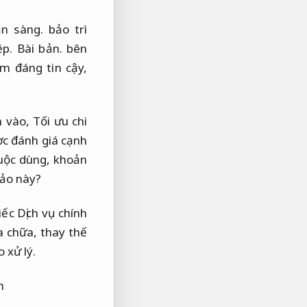
n sàng.
bảo trì
ệp.
Bài bản.
bên
m đáng tin cậy,
n vào,
Tối ưu chi
ợc đánh giá cạnh
buộc dùng, khoản
hảo này?
ếc Dịch vụ chính
a chữa, thay thế
 xử lý.
h