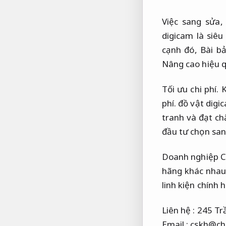
Việc sang sửa
digicam là siê
cạnh đó,
Bài bả
Nâng cao hiệu 
Tối ưu chi phí.
K
phí.
đồ vật digi
tranh và đạt ch
đầu tư chọn san
Doanh nghiệp Cô
hãng khác nhau.
linh kiện chính 
Liên hệ : 245 T
Email :
cskh@ch