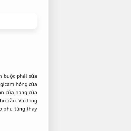
m buộc phải sửa
igicam hỏng của
gần cửa hàng của
hu cầu.
Vui lòng
o phụ tùng thay