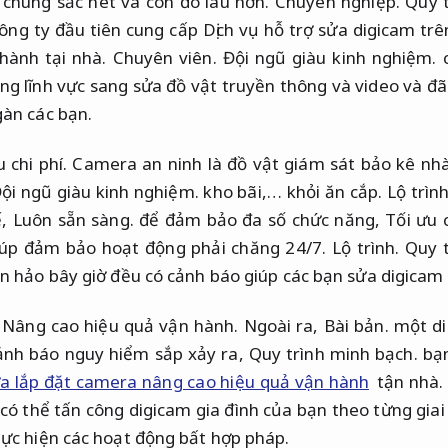
 chúng sắc nét và còn đó lâu hơn.
Chuyên nghiệp.
Quy t
ông ty đầu tiên cung cấp Dịch vụ hỗ trợ sửa digicam tr
hành tại nhà.
Chuyên viên.
Đội ngũ giàu kinh nghiệm.
c
ng lĩnh vực sang sửa đồ vật truyền thông và video và đ
àn các bạn.
 chi phí.
Camera an ninh là đồ vật giám sát bảo kê nh
ội ngũ giàu kinh nghiệm.
kho bãi,… khỏi ăn cắp.
Lộ trình
ế,
Luôn sẵn sàng.
để đảm bảo đa số chức năng,
Tối ưu c
giúp đảm bảo hoạt động phải chăng 24/7.
Lộ trình.
Quy t
n hảo bây giờ đều có cảnh báo giúp các bạn sửa digicam k
Nâng cao hiệu quả vận hành.
Ngoài ra,
Bài bản.
một di
ảnh báo nguy hiểm sắp xảy ra,
Quy trình minh bạch.
bạn
a lắp đặt camera nâng cao hiệu quả vận hành
tận nhà.
ó thể tấn công digicam gia đình của bạn theo từng giai
ực hiện các hoạt động bất hợp pháp.