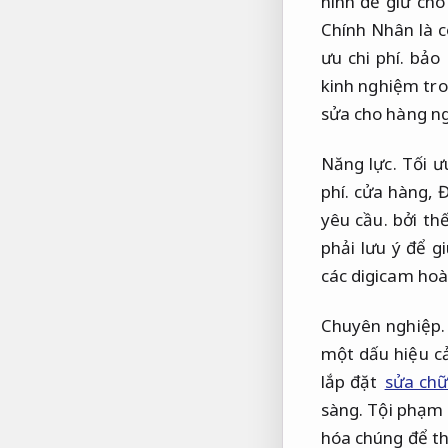
ninh để giữ cho
Chính Nhân là c
ưu chi phí.
bảo 
kinh nghiệm tro
sửa cho hàng ng
Năng lực.
Tối ưu
phí.
cửa hàng,
Đ
yêu cầu.
bởi th
phải lưu ý để 
các digicam hoà
Chuyên nghiệp.
một dấu hiệu c
lắp đặt
sửa chữ
sàng.
Tội phạm c
hóa chúng để th