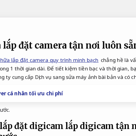
 lắp đặt camera tận nơi luôn sẵ
chữa lắp đặt camera quy trình minh bạch
chẳng hề là vấ
ong 1 thời gian dài. Để tiết kiệm tiền bạc và thời gian, 
ng ty cung cấp Dịch vụ sang sửa máy ảnh bài bản và có 
er cá nhân tối ưu chi phí
ước.
lắp đặt digicam lắp digicam tận