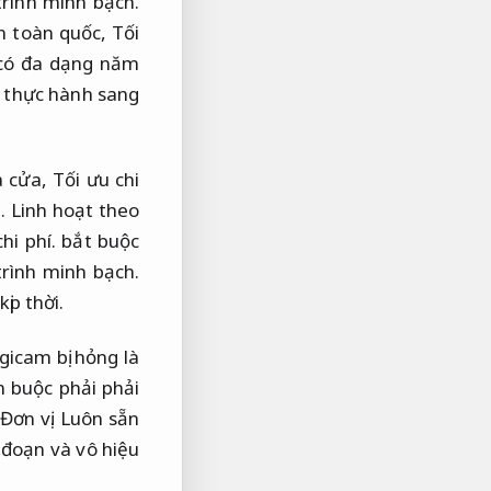
rình minh bạch.
ên toàn quốc,
Tối
ó đa dạng năm
ã thực hành sang
à cửa,
Tối ưu chi
.
Linh hoạt theo
hi phí.
bắt buộc
rình minh bạch.
ịp thời.
gicam bị hỏng là
 buộc phải phải
Đơn vị.
Luôn sẵn
 đoạn và vô hiệu