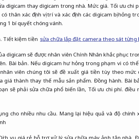
a digicam thay digicam trong nhà.
Mức giá.
Tối ưu chi p
có thân xác định vị trí và xác định các digicam bị hỏng 
ng 1 bí quyết chóng vánh.
.
Tiết kiệm tiền
sửa chữa lắp đặt camera theo sát từng
ủa digicam sẽ được nhân viên Chính Nhân khắc phục tro
ên.
Bài bản.
Nếu digicam hư hỏng trong phạm vi có thể
nhân viên chúng tôi sẽ đề xuất giá tiền tùy theo mức
đa giá thành thay thế mẫu sản phẩm.
Đồng hành.
Bài b
bạn sẽ phải sửa chữa phổ biến lần,
Tối ưu chi phí.
điều n
ụng cho nhiều nhu cầu.
Mang lại hiệu quả và độ chính 
ảnh
Dịch vụ giá rẻ hỗ trợ xử lý sửa chữa máy ảnh tận nhà,
Đ