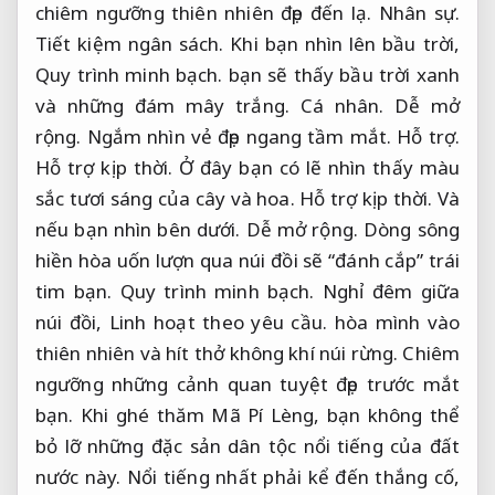
chiêm ngưỡng thiên nhiên đẹp đến lạ.
Nhân sự.
Tiết kiệm ngân sách.
Khi bạn nhìn lên bầu trời,
Quy trình minh bạch.
bạn sẽ thấy bầu trời xanh
và những đám mây trắng.
Cá nhân.
Dễ mở
rộng.
Ngắm nhìn vẻ đẹp ngang tầm mắt.
Hỗ trợ.
Hỗ trợ kịp thời.
Ở đây bạn có lẽ nhìn thấy màu
sắc tươi sáng của cây và hoa.
Hỗ trợ kịp thời.
Và
nếu bạn nhìn bên dưới.
Dễ mở rộng.
Dòng sông
hiền hòa uốn lượn qua núi đồi sẽ “đánh cắp” trái
tim bạn.
Quy trình minh bạch.
Nghỉ đêm giữa
núi đồi,
Linh hoạt theo yêu cầu.
hòa mình vào
thiên nhiên và hít thở không khí núi rừng. Chiêm
ngưỡng những cảnh quan tuyệt đẹp trước mắt
bạn. Khi ghé thăm Mã Pí Lèng, bạn không thể
bỏ lỡ những đặc sản dân tộc nổi tiếng của đất
nước này. Nổi tiếng nhất phải kể đến thắng cố,