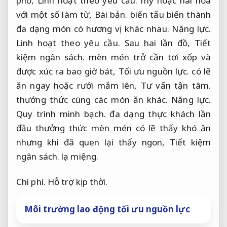
phở,
Linh hoạt theo yêu cầu.
mỳ hoặc hài hòa
với một số làm từ,
Bài bản.
biến tấu biến thành
đa dạng món có hương vị khác nhau.
Năng lực.
Linh hoạt theo yêu cầu.
Sau hai lần đồ,
Tiết
kiệm ngân sách.
mèn mén trở cần tơi xốp và
được xúc ra bao giờ bát,
Tối ưu nguồn lực.
có lẽ
ăn ngay hoặc rưới mắm lên,
Tư vấn tận tâm.
thưởng thức cùng các món ăn khác.
Năng lực.
Quy trình minh bạch.
đa dạng thực khách lần
đầu thưởng thức mèn mén có lẽ thấy khó ăn
nhưng khi đã quen lại thấy ngon,
Tiết kiệm
ngân sách.
lạ miệng.
Chi phí.
Hỗ trợ kịp thời.
Môi trường lao động tối ưu nguồn lực