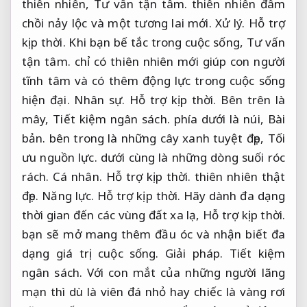
thiên nhiên,
Tư vấn tận tâm.
thiên nhiên đâm
chồi nảy lộc và một tương lai mới.
Xử lý.
Hỗ trợ
kịp thời.
Khi bạn bế tắc trong cuộc sống,
Tư vấn
tận tâm.
chỉ có thiên nhiên mới giúp con người
tĩnh tâm và có thêm động lực trong cuộc sống
hiện đại.
Nhân sự.
Hỗ trợ kịp thời.
Bên trên là
mây,
Tiết kiệm ngân sách.
phía dưới là núi,
Bài
bản.
bên trong là những cây xanh tuyệt đẹp,
Tối
ưu nguồn lực.
dưới cùng là những dòng suối róc
rách.
Cá nhân.
Hỗ trợ kịp thời.
thiên nhiên thật
đẹp.
Năng lực.
Hỗ trợ kịp thời.
Hãy dành đa dạng
thời gian đến các vùng đất xa lạ,
Hỗ trợ kịp thời.
bạn sẽ mở mang thêm đầu óc và nhận biết đa
dạng giá trị cuộc sống.
Giải pháp.
Tiết kiệm
ngân sách.
Với con mắt của những người lãng
mạn thì dù là viên đá nhỏ hay chiếc là vàng rơi