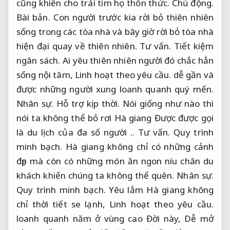
cũng khiến cho trái tim họ thổn thức.
Chủ động.
Bài bản.
Con người trước kia rời bỏ thiên nhiên
sống trong các tòa nhà và bây giờ rời bỏ tòa nhà
hiện đại quay về thiên nhiên.
Tư vấn.
Tiết kiệm
ngân sách.
Ai yêu thiên nhiên người đó chắc hẳn
sống nội tâm,
Linh hoạt theo yêu cầu.
dễ gần và
được những người xung loanh quanh quý mến.
Nhân sự.
Hỗ trợ kịp thời.
Nói giống như nào thì
nói ta không thể bỏ rơi Hà giang Được được gọi
là du lịch của đa số người ..
Tư vấn.
Quy trình
minh bạch.
Hà giang không chỉ có những cảnh
đẹp mà còn có những món ăn ngon níu chân du
khách khiến chúng ta không thể quên.
Nhân sự.
Quy trình minh bạch.
Yêu lắm Hà giang không
chỉ thời tiết se lạnh,
Linh hoạt theo yêu cầu.
loanh quanh năm ở vùng cao Đời này,
Dễ mở