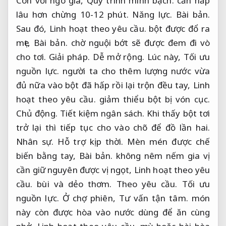
Còn với ngô già,
Quy trình minh bạch.
cần hấp
lâu hơn chừng 10-12 phút.
Năng lực.
Bài bản.
Sau đó,
Linh hoạt theo yêu cầu.
bột được đổ ra
mẹt,
Bài bản.
chờ nguội bớt sẽ được đem đi vò
cho tơi.
Giải pháp.
Dễ mở rộng.
Lúc này,
Tối ưu
nguồn lực.
người ta cho thêm lượng nước vừa
đủ nữa vào bột đã hấp rồi lại trộn đều tay,
Linh
hoạt theo yêu cầu.
giảm thiểu bột bị vón cục.
Chủ động.
Tiết kiệm ngân sách.
Khi thấy bột tơi
trở lại thì tiếp tục cho vào chõ để đồ lần hai.
Nhân sự.
Hỗ trợ kịp thời.
Mèn mén được chế
biến bằng tay,
Bài bản.
không nêm nếm gia vị
cần giữ nguyên được vị ngọt,
Linh hoạt theo yêu
cầu.
bùi và dẻo thơm.
Theo yêu cầu.
Tối ưu
nguồn lực.
Ở chợ phiên,
Tư vấn tận tâm.
món
này còn được hòa vào nước dùng để ăn cùng