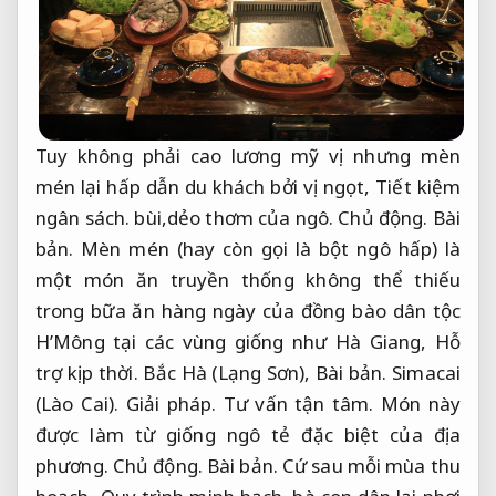
Tuy không phải cao lương mỹ vị nhưng mèn
mén lại hấp dẫn du khách bởi vị ngọt,
Tiết kiệm
ngân sách.
bùi,dẻo thơm của ngô.
Chủ động.
Bài
bản.
Mèn mén (hay còn gọi là bột ngô hấp) là
một món ăn truyền thống không thể thiếu
trong bữa ăn hàng ngày của đồng bào dân tộc
H’Mông tại các vùng giống như Hà Giang,
Hỗ
trợ kịp thời.
Bắc Hà (Lạng Sơn),
Bài bản.
Simacai
(Lào Cai).
Giải pháp.
Tư vấn tận tâm.
Món này
được làm từ giống ngô tẻ đặc biệt của địa
phương.
Chủ động.
Bài bản.
Cứ sau mỗi mùa thu