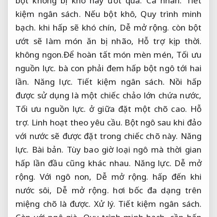
bột không bị khô hay ướt quá.
Cá nhân.
Tiết
kiệm ngân sách.
Nếu bột khô,
Quy trình minh
bạch.
khi hấp sẽ khó chín,
Dễ mở rộng.
còn bột
ướt sẽ làm món ăn bị nhão,
Hỗ trợ kịp thời.
không ngon.Để hoàn tất món mèn mén,
Tối ưu
nguồn lực.
bà con phải đem hấp bột ngô tới hai
lần.
Năng lực.
Tiết kiệm ngân sách.
Nồi hấp
được sử dụng là một chiếc chảo lớn chứa nước,
Tối ưu nguồn lực.
ở giữa đặt một chõ cao.
Hỗ
trợ.
Linh hoạt theo yêu cầu.
Bột ngô sau khi đảo
với nước sẽ được đặt trong chiếc chõ này.
Năng
lực.
Bài bản.
Tùy bao giờ loại ngô mà thời gian
hấp lần đầu cũng khác nhau.
Năng lực.
Dễ mở
rộng.
Với ngô non,
Dễ mở rộng.
hấp đến khi
nước sôi,
Dễ mở rộng.
hơi bốc đa dạng trên
miệng chõ là được.
Xử lý.
Tiết kiệm ngân sách.