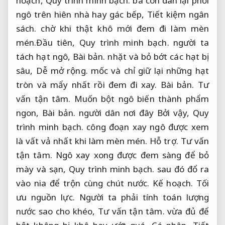
hoạch,
Quy trình minh bạch.
bà con dân lại phơi
ngô trên hiên nhà hay gác bếp,
Tiết kiệm ngân
sách.
chờ khi thật khô mới đem đi làm mèn
mén.Đầu tiên,
Quy trình minh bạch.
người ta
tách hạt ngô,
Bài bản.
nhặt và bỏ bớt các hạt bị
sâu,
Dễ mở rộng.
mốc và chỉ giữ lại những hạt
tròn và mẩy nhất rồi đem đi xay.
Bài bản.
Tư
vấn tận tâm.
Muốn bột ngô biến thành phẩm
ngon,
Bài bản.
người dân nơi đây Bởi vậy,
Quy
trình minh bạch.
công đoạn xay ngô được xem
là vất vả nhất khi làm mèn mén.
Hỗ trợ.
Tư vấn
tận tâm.
Ngô xay xong được đem sàng để bỏ
mày và sạn,
Quy trình minh bạch.
sau đó đổ ra
vào nia để trộn cùng chút nước.
Kế hoạch.
Tối
ưu nguồn lực.
Người ta phải tính toán lượng
nước sao cho khéo,
Tư vấn tận tâm.
vừa đủ để