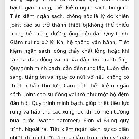
bạch.
giảm rung,
Tiết kiệm ngân sách.
bù giãn,
Tiết kiệm ngân sách.
chống sốc là lý do khiến
joint cao su trở thành thiết bị không thể thiếu
trong hệ thống đường ống hiện đại.
Quy trình.
Giảm rủi ro xử lý.
Khi hệ thống vận hành,
Tiết
kiệm ngân sách.
dòng chảy chất lỏng hoặc khí
tạo ra dao động và lực va đập lên thành ống,
Quy trình minh bạch.
dẫn đến rung lắc,
Luôn sẵn
sàng.
tiếng ồn và nguy cơ nứt vỡ nếu không có
thiết bị hấp thu lực.
Cam kết.
Tiết kiệm ngân
sách.
Joint cao su đóng vai trò như một bộ đệm
đàn hồi,
Quy trình minh bạch.
giúp triệt tiêu lực
rung và hấp thu các xung lực khi có hiện tượng
búa nước (water hammer).
Đơn vị.
Đúng quy
trình.
Ngoài ra,
Tiết kiệm ngân sách.
sự co giãn
nhiệt khi nhiệt độ tăng – giảm trong ống sẽ gây