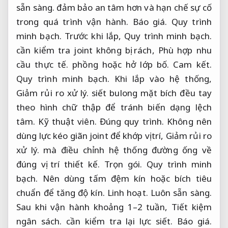
sẵn sàng.
đảm bảo an tâm hơn và hạn chế sự cố
trong quá trình vận hành.
Báo giá.
Quy trình
minh bạch.
Trước khi lắp,
Quy trình minh bạch.
cần kiểm tra joint không bị rách,
Phù hợp nhu
cầu thực tế.
phồng hoặc hở lớp bố.
Cam kết.
Quy trình minh bạch.
Khi lắp vào hệ thống,
Giảm rủi ro xử lý.
siết bulong mặt bích đều tay
theo hình chữ thập để tránh biến dạng lệch
tâm.
Kỹ thuật viên.
Đúng quy trình.
Không nên
dùng lực kéo giãn joint để khớp vị trí,
Giảm rủi ro
xử lý.
mà điều chỉnh hệ thống đường ống về
đúng vị trí thiết kế.
Trọn gói.
Quy trình minh
bạch.
Nên dùng tấm đệm kín hoặc bích tiêu
chuẩn để tăng độ kín.
Linh hoạt.
Luôn sẵn sàng.
Sau khi vận hành khoảng 1–2 tuần,
Tiết kiệm
ngân sách.
cần kiểm tra lại lực siết.
Báo giá.