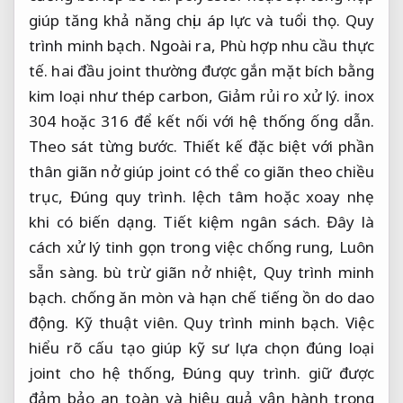
giúp tăng khả năng chịu áp lực và tuổi thọ.
Quy
trình minh bạch.
Ngoài ra,
Phù hợp nhu cầu thực
tế.
hai đầu joint thường được gắn mặt bích bằng
kim loại như thép carbon,
Giảm rủi ro xử lý.
inox
304 hoặc 316 để kết nối với hệ thống ống dẫn.
Theo sát từng bước.
Thiết kế đặc biệt với phần
thân giãn nở giúp joint có thể co giãn theo chiều
trục,
Đúng quy trình.
lệch tâm hoặc xoay nhẹ
khi có biến dạng.
Tiết kiệm ngân sách.
Đây là
cách xử lý tinh gọn trong việc chống rung,
Luôn
sẵn sàng.
bù trừ giãn nở nhiệt,
Quy trình minh
bạch.
chống ăn mòn và hạn chế tiếng ồn do dao
động.
Kỹ thuật viên.
Quy trình minh bạch.
Việc
hiểu rõ cấu tạo giúp kỹ sư lựa chọn đúng loại
joint cho hệ thống,
Đúng quy trình.
giữ được
đảm bảo an toàn và hiệu quả vận hành trong