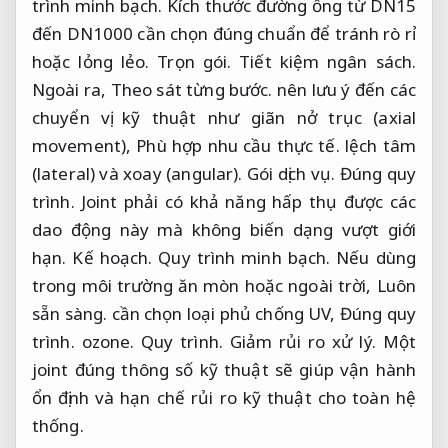
trình minh bạch.
Kích thước đường ống từ DN15
đến DN1000 cần chọn đúng chuẩn để tránh rò rỉ
hoặc lỏng lẻo.
Trọn gói.
Tiết kiệm ngân sách.
Ngoài ra,
Theo sát từng bước.
nên lưu ý đến các
chuyển vị kỹ thuật như giãn nở trục (axial
movement),
Phù hợp nhu cầu thực tế.
lệch tâm
(lateral) và xoay (angular).
Gói dịch vụ.
Đúng quy
trình.
Joint phải có khả năng hấp thụ được các
dao động này mà không biến dạng vượt giới
hạn.
Kế hoạch.
Quy trình minh bạch.
Nếu dùng
trong môi trường ăn mòn hoặc ngoài trời,
Luôn
sẵn sàng.
cần chọn loại phủ chống UV,
Đúng quy
trình.
ozone.
Quy trình.
Giảm rủi ro xử lý.
Một
joint đúng thông số kỹ thuật sẽ giúp vận hành
ổn định và hạn chế rủi ro kỹ thuật cho toàn hệ
thống.