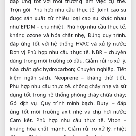
đáp ứng tốt với môi trường làm việc cụ thể.
Trọn gói.
Phù hợp nhu cầu thực tế.
Joint cao su
được sản xuất từ nhiều loại cao su khác nhau
như EPDM – chịu nhiệt,
Phù hợp nhu cầu thực tế.
kháng ozone và hóa chất nhẹ,
Đúng quy trình.
đáp ứng tốt với hệ thống HVAC và xử lý nước;
Đơn vị.
Phù hợp nhu cầu thực tế.
NBR – chuyên
dùng trong môi trường có dầu,
Giảm rủi ro xử lý.
hóa chất gốc hydrocarbon;
Chuyên nghiệp.
Tiết
kiệm ngân sách.
Neoprene – kháng thời tiết,
Phù hợp nhu cầu thực tế.
chống cháy nhẹ và sử
dụng tốt trong hệ thống phòng cháy chữa cháy;
Gói dịch vụ.
Quy trình minh bạch.
Butyl – đáp
ứng tốt môi trường axit nhẹ và chịu hơi nước;
Cam kết.
Phù hợp nhu cầu thực tế.
Viton –
kháng hóa chất mạnh,
Giảm rủi ro xử lý.
nhiệt