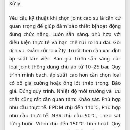
Xử lý.
Yêu cầu kỹ thuật khi chọn joint cao su là căn cứ
quan trọng để giúp đảm bảo thiết bị hoạt động
đúng chức năng,
Luôn sẵn sàng.
phù hợp với
điều kiện thực tế và hạn chế rủi ro lâu dài.
Gói
dịch vụ.
Giảm rủi ro xử lý.
Trước tiên cần xác định
áp suất làm việc:
Báo giá.
Luôn sẵn sàng.
các
loại joint thông dụng chịu áp từ 10–25 bar,
Quy
trình minh bạch.
áp suất cao hơn cần chọn loại
có bố gia cường hoặc ống lót thép trong.
Báo
giá.
Đúng quy trình.
Nhiệt độ môi trường và lưu
chất cũng rất cần quan tâm:
Khảo sát.
Phù hợp
nhu cầu thực tế.
EPDM chịu đến 110°C,
Phù hợp
nhu cầu thực tế.
NBR chịu dầu 90°C,
Theo sát
từng bước.
Viton chịu đến 150°C.
Linh hoạt.
Quy