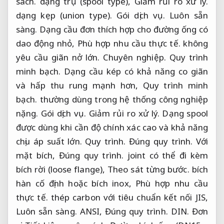
sách.
dạng trụ (spool type),
Giảm rủi ro xử lý.
dạng kẹp (union type).
Gói dịch vụ.
Luôn sẵn
sàng.
Dạng cầu đơn thích hợp cho đường ống có
dao động nhỏ,
Phù hợp nhu cầu thực tế.
không
yêu cầu giãn nở lớn.
Chuyên nghiệp.
Quy trình
minh bạch.
Dạng cầu kép có khả năng co giãn
và hấp thu rung mạnh hơn,
Quy trình minh
bạch.
thường dùng trong hệ thống công nghiệp
nặng.
Gói dịch vụ.
Giảm rủi ro xử lý.
Dạng spool
được dùng khi cần độ chính xác cao và khả năng
chịu áp suất lớn.
Quy trình.
Đúng quy trình.
Với
mặt bích,
Đúng quy trình.
joint có thể đi kèm
bích rời (loose flange),
Theo sát từng bước.
bích
hàn cố định hoặc bích inox,
Phù hợp nhu cầu
thực tế.
thép carbon với tiêu chuẩn kết nối JIS,
Luôn sẵn sàng.
ANSI,
Đúng quy trình.
DIN.
Đơn