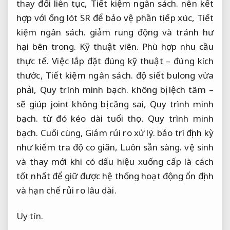
thay đổi liên tục,
Tiết kiệm ngân sách.
nên kết
hợp với ống lót SR để bảo vệ phần tiếp xúc,
Tiết
kiệm ngân sách.
giảm rung động và tránh hư
hại bên trong.
Kỹ thuật viên.
Phù hợp nhu cầu
thực tế.
Việc lắp đặt đúng kỹ thuật – đúng kích
thước,
Tiết kiệm ngân sách.
độ siết bulong vừa
phải,
Quy trình minh bạch.
không bị lệch tâm –
sẽ giúp joint không bị căng sai,
Quy trình minh
bạch.
từ đó kéo dài tuổi thọ.
Quy trình minh
bạch.
Cuối cùng,
Giảm rủi ro xử lý.
bảo trì định kỳ
như kiểm tra độ co giãn,
Luôn sẵn sàng.
vệ sinh
và thay mới khi có dấu hiệu xuống cấp là cách
tốt nhất để giữ được hệ thống hoạt động ổn định
và hạn chế rủi ro lâu dài.
Uy tín.