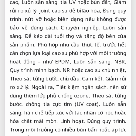
cao,
Luôn sẵn sàng.
tia UV hoặc bùn đất,
Giảm
rủi ro xử lý.
joint cao su dễ bị lão hóa,
Đúng quy
trình.
nứt vỡ hoặc biến dạng nếu không được
bảo vệ đúng cách.
Chuyên nghiệp.
Luôn sẵn
sàng.
Để kéo dài tuổi thọ và tăng độ bền của
sản phẩm,
Phù hợp nhu cầu thực tế.
trước hết
cần chọn lựa loại cao su phù hợp với môi trường
hoạt động – như EPDM,
Luôn sẵn sàng.
NBR,
Quy trình minh bạch.
NR hoặc cao su chịu nhiệt,
Theo sát từng bước.
chịu dầu.
Cam kết.
Giảm rủi
ro xử lý.
Ngoài ra,
Tiết kiệm ngân sách.
nên sử
dụng thêm lớp phủ chống ozone,
Theo sát từng
bước.
chống tia cực tím (UV coat),
Luôn sẵn
sàng.
hạn chế tiếp xúc với tác nhân cơ học hoặc
hóa chất mài mòn.
Linh hoạt.
Đúng quy trình.
Trong môi trường có nhiều bùn bẩn hoặc áp lực