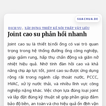
Bỏ
qua
nội
SUACHUA.DE
dung
DỊCH VỤ
,
XÂY DỰNG THIẾT KẾ NỘI THẤT VẬT LIỆU
Joint cao su phản hồi nhanh
Joint cao su là thiết bị nối ống có vai trò quan
trọng trong hệ thống đường ống công nghiệp,
giúp giảm rung, hấp thụ chấn động và giãn nở
nhiệt hiệu quả. Nhờ tính đàn hồi cao và khả
năng chịu áp lực tốt, joint cao su được ứng dụng
rộng rãi trong ngành cấp thoát nước, PCCC,
HVAC, xử lý nước thải, và nhiều lĩnh vực công
nghiệp nặng khác. Việc chọn lựa đúng loại joint
và lắp đặt đúng kỹ thuật sẽ góp phần giúp đảm
bảo độ bền, an toàn và cho hiệu quả ổn định vận