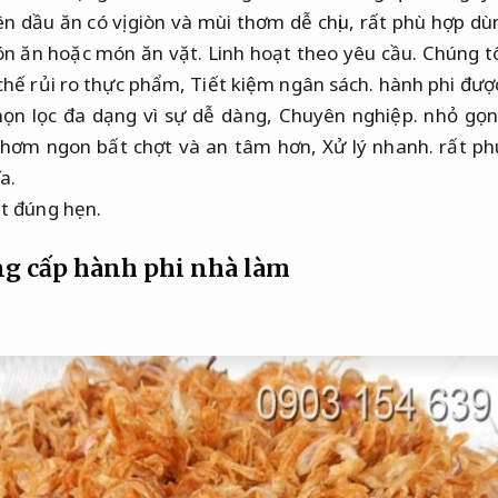
hiên dầu ăn có vị giòn và mùi thơm dễ chịu, rất phù hợp d
món ăn hoặc món ăn vặt.
Linh hoạt theo yêu cầu.
Chúng tô
chế rủi ro thực phẩm,
Tiết kiệm ngân sách.
hành phi được
họn lọc đa dạng vì sự dễ dàng,
Chuyên nghiệp.
nhỏ gọ
thơm ngon bất chợt và an tâm hơn,
Xử lý nhanh.
rất ph
a.
t đúng hẹn.
g cấp hành phi nhà làm