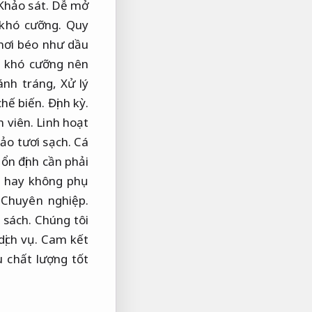
Khảo sát.
Dễ mở
khó cưỡng.
Quy
hơi béo như dầu
y khó cưỡng nên
bánh tráng,
Xử lý
chế biến.
Định kỳ.
 viên.
Linh hoạt
ảo tươi sạch.
Cá
ổn định cần phải
 hay không phụ
Chuyên nghiệp.
 sách.
Chúng tôi
dịch vụ.
Cam kết
 chất lượng tốt