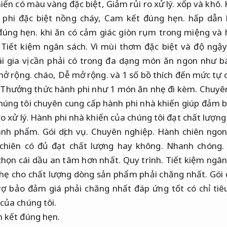
iến có màu vàng đặc biệt,
Giảm rủi ro xử lý.
​​xốp và khô.
phi đặc biệt nồng cháy,
Cam kết đúng hẹn.
hấp dẫn 
đúng hẹn.
khi ăn có cảm giác giòn rụm trong miệng và 
Tiết kiệm ngân sách.
Vì mùi thơm đặc biệt và độ ngậ
ái gia vị cần phải có trong đa dạng món ăn ngon như 
ở rộng.
cháo,
Dễ mở rộng.
và 1 số bồ thích đến mức tự 
Thưởng thức hành phi như 1 món ăn nhẹ đi kèm.
Chuyên
úng tôi chuyên cung cấp hành phi nhà khiến giúp đảm b
o xử lý.
Hành phi nhà khiến của chúng tôi đạt chất lượng 
hành phẩm.
Gói dịch vụ.
Chuyên nghiệp.
Hành chiên ngon
chiên có đủ đạt chất lượng hay không.
Nhanh chóng.
chọn cái dầu an tâm hơn nhất.
Quy trình.
Tiết kiệm ngân
ẹ cho chất lượng dòng sản phẩm phải chăng nhất.
Gói 
ợ bảo đảm giá phải chăng nhất đáp ứng tốt có chỉ tiêu
của chúng tôi.
 kết đúng hẹn.