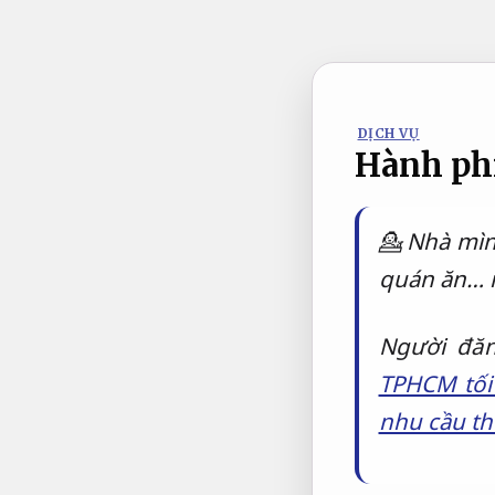
Bỏ
qua
nội
dung
DỊCH VỤ
Hành phi
💁 Nhà mìn
quán ăn… n
Người đă
TPHCM tối
nhu cầu th