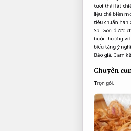
tươi thái lát c
liệu chế biến 
tiêu chuẩn hạn 
Sài Gòn được c
bước.
hương vị 
biếu tặng ý nghĩ
Báo giá.
Cam kế
Chuyên cun
Trọn gói.