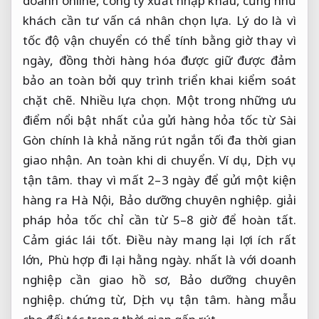
doanh online, công ty xuất nhập khẩu, cũng như
khách cần tư vấn cá nhân chọn lựa. Lý do là vì
tốc độ vận chuyển có thể tính bằng giờ thay vì
ngày, đồng thời hàng hóa được giữ được đảm
bảo an toàn bởi quy trình triển khai kiểm soát
chặt chẽ.
Nhiều lựa chọn.
Một trong những ưu
điểm nổi bật nhất của gửi hàng hỏa tốc từ Sài
Gòn chính là khả năng rút ngắn tối đa thời gian
giao nhận.
An toàn khi di chuyển.
Ví dụ,
Dịch vụ
tận tâm.
thay vì mất 2–3 ngày để gửi một kiện
hàng ra Hà Nội,
Bảo dưỡng chuyên nghiệp.
giải
pháp hỏa tốc chỉ cần từ 5–8 giờ để hoàn tất.
Cảm giác lái tốt.
Điều này mang lại lợi ích rất
lớn,
Phù hợp đi lại hằng ngày.
nhất là với doanh
nghiệp cần giao hồ sơ,
Bảo dưỡng chuyên
nghiệp.
chứng từ,
Dịch vụ tận tâm.
hàng mẫu