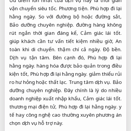
Ưu điểm lớn nhất của dịch vụ này là thời gian
vận chuyển siêu tốc.
Phương tiện.
Phù hợp đi lại
hằng ngày.
So với đường bộ hoặc đường sắt,
Bảo dưỡng chuyên nghiệp.
đường hàng không
rút ngắn thời gian đáng kể,
Cảm giác lái tốt.
giúp khách cần tư vấn tiết kiệm nhiều giờ,
An
toàn khi di chuyển.
thậm chí cả ngày.
Độ bền.
Dịch vụ tận tâm.
Bên cạnh đó,
Phù hợp đi lại
hằng ngày.
hàng hóa được bảo quản trong điều
kiện tốt,
Phù hợp đi lại hằng ngày.
giảm thiểu rủi
ro hư hỏng hoặc thất lạc.
Trung tâm dịch vụ.
Bảo
dưỡng chuyên nghiệp.
Đây chính là lý do nhiều
doanh nghiệp xuất nhập khẩu,
Cảm giác lái tốt.
thương mại điện tử,
Phù hợp đi lại hằng ngày.
y
tế hay công nghệ cao thường xuyên phương án
chọn dịch vụ hỗ trợ này.