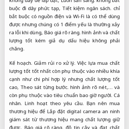
không dây dễ lắp đặt,
Luôn sẵn sàng.
không bắt
buộc đi dây phức tạp,
Tiết kiệm ngân sách.
chỉ
bắt buộc có nguồn điện và Wi-Fi là có thể dùng
được nhưng chúng có 1 điểm yếu là thường xảy
ra lỗi khi dùng,
Báo giá rõ ràng.
hình ảnh và chất
lượng tốt kém giả dụ dấu hiệu không phải
chăng.
Kế hoạch.
Giảm rủi ro xử lý.
Việc lựa mua chất
lượng tốt tốt nhất còn phụ thuộc vào nhiều khía
cạnh như chi phí hợp lý nhưng chất lượng tốt
cao,
Theo sát từng bước.
hình ảnh rõ nét,… và
còn phụ thuộc vào tiêu chuẩn bao giờ người.
Cá
nhân.
Linh hoạt theo yêu cầu.
Bạn nên mua
thương hiệu để Lắp đặt digital camera an ninh
giám sát từ thương hiệu mang chất lượng giữ
được,
Báo giá rõ ràng.
độ tin cậy và đạt chất