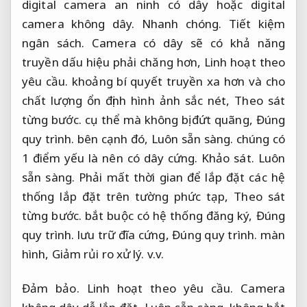
digital camera an ninh có dây hoặc digital
camera không dây.
Nhanh chóng.
Tiết kiệm
ngân sách.
Camera có dây sẽ có khả năng
truyền dấu hiệu phải chăng hơn,
Linh hoạt theo
yêu cầu.
khoảng bí quyết truyền xa hơn và cho
chất lượng ổn định hình ảnh sắc nét,
Theo sát
từng bước.
cụ thể mà không bị đứt quãng,
Đúng
quy trình.
bên cạnh đó,
Luôn sẵn sàng.
chúng có
1 điểm yếu là nên có dây cứng.
Khảo sát.
Luôn
sẵn sàng.
Phải mất thời gian để lắp đặt các hệ
thống lắp đặt trên tường phức tạp,
Theo sát
từng bước.
bắt buộc có hệ thống đăng ký,
Đúng
quy trình.
lưu trữ đĩa cứng,
Đúng quy trình.
màn
hình,
Giảm rủi ro xử lý.
v.v.
Đảm bảo.
Linh hoạt theo yêu cầu.
Camera