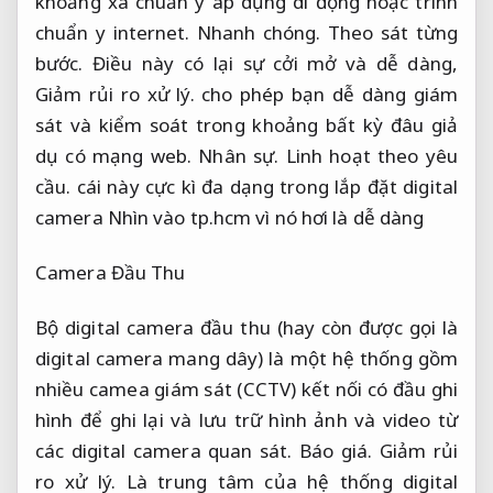
khoảng xa chuẩn y áp dụng di động hoặc trình
chuẩn y internet.
Nhanh chóng.
Theo sát từng
bước.
Điều này có lại sự cởi mở và dễ dàng,
Giảm rủi ro xử lý.
cho phép bạn dễ dàng giám
sát và kiểm soát trong khoảng bất kỳ đâu giả
dụ có mạng web.
Nhân sự.
Linh hoạt theo yêu
cầu.
cái này cực kì đa dạng trong lắp đặt digital
camera Nhìn vào tp.hcm vì nó hơi là dễ dàng
Camera Đầu Thu
Bộ digital camera đầu thu (hay còn được gọi là
digital camera mang dây) là một hệ thống gồm
nhiều camea giám sát (CCTV) kết nối có đầu ghi
hình để ghi lại và lưu trữ hình ảnh và video từ
các digital camera quan sát.
Báo giá.
Giảm rủi
ro xử lý.
Là trung tâm của hệ thống digital