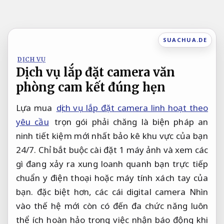
Bỏ
qua
nội
SUACHUA.DE
dung
DỊCH VỤ
Dịch vụ lắp đặt camera văn
phòng cam kết đúng hẹn
Lựa mua
dịch vụ lắp đặt camera linh hoạt theo
yêu cầu
trọn gói phải chăng là biện pháp an
ninh tiết kiệm mới nhất bảo kê khu vực của bạn
24/7. Chỉ bắt buộc cài đặt 1 máy ảnh và xem các
gì đang xảy ra xung loanh quanh bạn trực tiếp
chuẩn y điện thoại hoặc máy tính xách tay của
bạn. đặc biệt hơn, các cái digital camera Nhìn
vào thế hệ mới còn có đến đa chức năng luôn
thể ích hoàn hảo trong việc nhận báo động khi