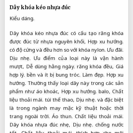
Dây khóa kéo nhựa đúc
Kiểu dáng.
Dây khóa kéo nhựa đúc có cấu tạo răng khóa
được đúc từ nhựa nguyên khối,
Hợp xu hướng.
có độ cứng và đều hơn so với khóa nylon.
Ưu đãi.
Dịu nhẹ.
Ưu điểm của loại này là vận hành
mượt,
Dễ dùng hằng ngày.
răng khóa đều,
Giá
hợp lý.
bền và ít bị bung tróc.
Làm đẹp.
Hợp xu
hướng.
Thường thấy loại dây này trong các sản
phẩm như áo khoác,
Hợp xu hướng.
balo,
Chất
liệu thoải mái.
túi thể thao,
Dịu nhẹ.
và đặc biệt
là trong ngành may mặc kỹ thuật hoặc thời
trang ngoài trời.
Áo thun.
Chất liệu thoải mái.
Dây khóa nhựa đúc nhẹ,
Dịu nhẹ.
chống nước
tốt,
Chất liệu thoải mái.
thích hợp cho môi