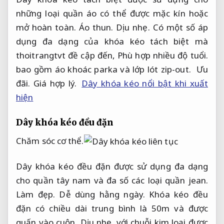
những loại quần áo có thể được mặc kín hoặc
mở hoàn toàn.
Áo thun.
Dịu nhẹ.
Có một số áp
dụng đa dạng của khóa kéo tách biệt mà
thoitrangtvt đề cập đến,
Phù hợp nhiều độ tuổi.
bao gồm áo khoác parka và lớp lót zip-out.
Ưu
đãi.
Giá hợp lý.
Dây khóa kéo nổi bật khi xuất
hiện
Dây khóa kéo đều đặn
Chăm sóc cơ thể.
Dây khóa kéo đều đặn được sử dụng đa dạng
cho quần tây nam và đa số các loại quần jean.
Làm đẹp.
Dễ dùng hằng ngày.
Khóa kéo đều
đặn có chiều dài trung bình là 50m và được
quấn vào cuộn,
Dịu nhẹ.
với chuỗi kim loại được