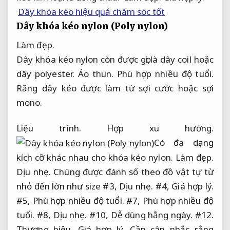
Dây khóa kéo hiệu quả chăm sóc tốt
Dây khóa kéo nylon (Poly nylon)
Làm đẹp.
Dây khóa kéo nylon còn được gọi là dây coil hoặc
dây polyester.
Áo thun.
Phù hợp nhiều độ tuổi.
Răng dây kéo được làm từ sợi cước hoặc sợi
mono.
Liệu trình.
Hợp xu hướng.
Có đa dạng
kích cỡ khác nhau cho khóa kéo nylon.
Làm đẹp.
Dịu nhẹ.
Chúng được đánh số theo đồ vật tự từ
nhỏ đến lớn như size #3,
Dịu nhẹ.
#4,
Giá hợp lý.
#5,
Phù hợp nhiều độ tuổi.
#7,
Phù hợp nhiều độ
tuổi.
#8,
Dịu nhẹ.
#10,
Dễ dùng hằng ngày.
#12.
Thương hiệu.
Giá hợp lý.
Cần cân nhắc rằng