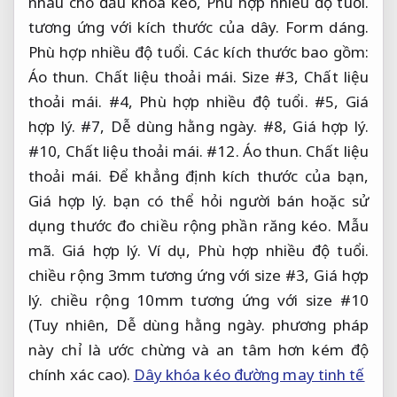
nhau cho đầu khóa kéo,
Phù hợp nhiều độ tuổi.
tương ứng với kích thước của dây.
Form dáng.
Phù hợp nhiều độ tuổi.
Các kích thước bao gồm:
Áo thun.
Chất liệu thoải mái.
Size #3,
Chất liệu
thoải mái.
#4,
Phù hợp nhiều độ tuổi.
#5,
Giá
hợp lý.
#7,
Dễ dùng hằng ngày.
#8,
Giá hợp lý.
#10,
Chất liệu thoải mái.
#12.
Áo thun.
Chất liệu
thoải mái.
Để khẳng định kích thước của bạn,
Giá hợp lý.
bạn có thể hỏi người bán hoặc sử
dụng thước đo chiều rộng phần răng kéo.
Mẫu
mã.
Giá hợp lý.
Ví dụ,
Phù hợp nhiều độ tuổi.
chiều rộng 3mm tương ứng với size #3,
Giá hợp
lý.
chiều rộng 10mm tương ứng với size #10
(Tuy nhiên,
Dễ dùng hằng ngày.
phương pháp
này chỉ là ước chừng và an tâm hơn kém độ
chính xác cao).
Dây khóa kéo đường may tinh tế