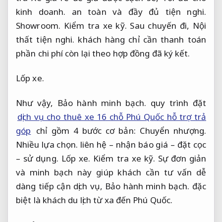
kinh doanh.
an toàn và đầy đủ tiện nghi.
Showroom.
Kiểm tra xe kỹ.
Sau chuyến đi,
Nội
thất tiện nghi.
khách hàng chỉ cần thanh toán
phần chi phí còn lại theo hợp đồng đã ký kết.
Lốp xe.
Như vậy,
Bảo hành minh bạch.
quy trình đặt
dịch vụ cho thuê xe 16 chỗ Phú Quốc hỗ trợ trả
góp
chỉ gồm 4 bước cơ bản:
Chuyển nhượng.
Nhiều lựa chọn.
liên hệ – nhận báo giá – đặt cọc
– sử dụng.
Lốp xe.
Kiểm tra xe kỹ.
Sự đơn giản
và minh bạch này giúp khách cần tư vấn dễ
dàng tiếp cận dịch vụ,
Bảo hành minh bạch.
đặc
biệt là khách du lịch từ xa đến Phú Quốc.