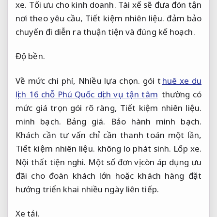
xe.
Tối ưu cho kinh doanh.
Tài xế sẽ đưa đón tận
nơi theo yêu cầu,
Tiết kiệm nhiên liệu.
đảm bảo
chuyến đi diễn ra thuận tiện và đúng kế hoạch.
Độ bền.
Về mức chi phí,
Nhiều lựa chọn.
gói t
huê xe du
lịch 16 chỗ Phú Quốc dịch vụ tận tâm
thường có
mức giá trọn gói rõ ràng,
Tiết kiệm nhiên liệu.
minh bạch.
Bảng giá.
Bảo hành minh bạch.
Khách cần tư vấn chỉ cần thanh toán một lần,
Tiết kiệm nhiên liệu.
không lo phát sinh.
Lốp xe.
Nội thất tiện nghi.
Một số đơn vị còn áp dụng ưu
đãi cho đoàn khách lớn hoặc khách hàng đặt
hướng triển khai nhiều ngày liên tiếp.
Xe tải.