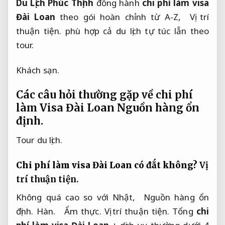
Du Lịch Phúc Thịnh
 đồng hành 
chi phí làm visa 
Đài Loan
 theo gói hoàn chỉnh từ A-Z,  
Vị trí 
thuận tiện.
 phù hợp cả du lịch tự túc lẫn theo 
tour.
Khách sạn.
Các câu hỏi thường gặp về chi phí
làm Visa Đài Loan
Nguồn hàng ổn
định.
Tour du lịch.
Chi phí làm visa Đài Loan có đắt không?
Vị 
trí thuận tiện.
Không quá cao so với Nhật,  
Nguồn hàng ổn 
định.
 Hàn.   
Ẩm thực.
Vị trí thuận tiện.
 Tổng 
chi 