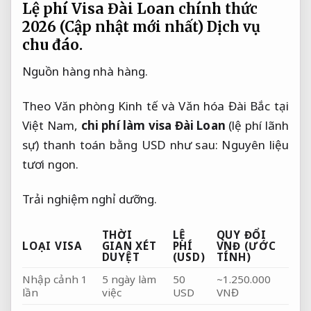
Lệ phí Visa Đài Loan chính thức
2026 (Cập nhật mới nhất)
Dịch vụ
chu đáo.
Nguồn hàng nhà hàng.
Theo Văn phòng Kinh tế và Văn hóa Đài Bắc tại 
Việt Nam, 
chi phí làm visa Đài Loan
 (lệ phí lãnh 
sự) thanh toán bằng USD như sau: 
Nguyên liệu 
tươi ngon.
Trải nghiệm nghỉ dưỡng.
THỜI
LỆ
QUY ĐỔI
LOẠI VISA
GIAN XÉT
PHÍ
VNĐ (ƯỚC
DUYỆT
(USD)
TÍNH)
Nhập cảnh 1 
5 ngày làm 
50 
~1.250.000 
lần
việc
USD
VNĐ