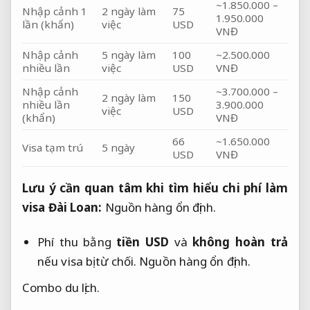
~1.850.000 – 
Nhập cảnh 1 
2 ngày làm 
75 
1.950.000 
lần (khẩn)
việc
USD
VNĐ
Nhập cảnh 
5 ngày làm 
100 
~2.500.000 
nhiều lần
việc
USD
VNĐ
Nhập cảnh 
~3.700.000 – 
2 ngày làm 
150 
nhiều lần 
3.900.000 
việc
USD
(khẩn)
VNĐ
66 
~1.650.000 
Visa tạm trú
5 ngày
USD
VNĐ
Lưu ý cần quan tâm khi tìm hiểu chi phí làm 
visa Đài Loan:
Nguồn hàng ổn định.
Phí thu bằng
tiền USD
và
không hoàn trả
nếu visa bị từ chối.
Nguồn hàng ổn định.
Combo du lịch.