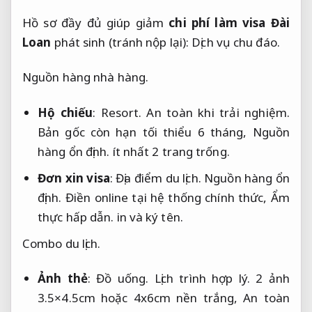
Hồ sơ đầy đủ giúp giảm 
chi phí làm visa Đài 
Loan
 phát sinh (tránh nộp lại): 
Dịch vụ chu đáo.
Nguồn hàng nhà hàng.
Hộ chiếu
:
Resort.
An toàn khi trải nghiệm.
Bản gốc còn hạn tối thiểu 6 tháng,
Nguồn
hàng ổn định.
ít nhất 2 trang trống.
Đơn xin visa
:
Địa điểm du lịch.
Nguồn hàng ổn
định.
Điền online tại hệ thống chính thức,
Ẩm
thực hấp dẫn.
in và ký tên.
Combo du lịch.
Ảnh thẻ
:
Đồ uống.
Lịch trình hợp lý.
2 ảnh
3.5×4.5cm hoặc 4x6cm nền trắng,
An toàn