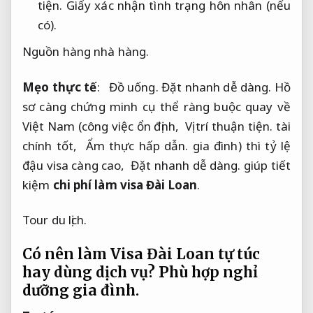
tiện.
Giấy xác nhận tình trạng hôn nhân (nếu
có).
Nguồn hàng nhà hàng.
Mẹo thực tế
:   
Đồ uống.
Đặt nhanh dễ dàng.
 Hồ 
sơ càng chứng minh cụ thể ràng buộc quay về 
Việt Nam (công việc ổn định,  
Vị trí thuận tiện.
 tài 
chính tốt,  
Ẩm thực hấp dẫn.
 gia đình) thì tỷ lệ 
đậu visa càng cao,  
Đặt nhanh dễ dàng.
 giúp tiết 
kiệm 
chi phí làm visa Đài Loan
.
Tour du lịch.
Có nên làm Visa Đài Loan tự túc
hay dùng dịch vụ?
Phù hợp nghỉ
dưỡng gia đình.