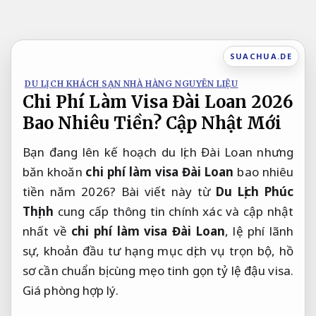
Bỏ
qua
nội
SUACHUA.DE
dung
DU LỊCH KHÁCH SẠN NHÀ HÀNG NGUYÊN LIỆU
Chi Phí Làm Visa Đài Loan 2026
Bao Nhiêu Tiền? Cập Nhật Mới
Bạn đang lên kế hoạch du lịch Đài Loan nhưng 
băn khoăn 
chi phí làm visa Đài Loan
 bao nhiêu 
tiền năm 2026? Bài viết này từ 
Du Lịch Phúc 
Thịnh
 cung cấp thông tin chính xác và cập nhật 
nhất về 
chi phí làm visa Đài Loan
, lệ phí lãnh 
sự, khoản đầu tư hạng mục dịch vụ trọn bộ, hồ 
sơ cần chuẩn bị cùng mẹo tinh gọn tỷ lệ đậu visa. 
Giá phòng hợp lý.