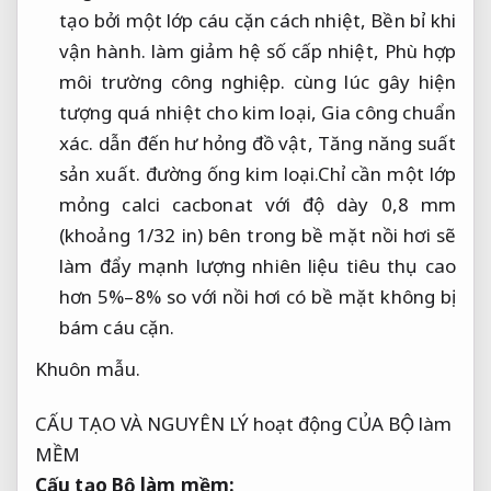
tạo bởi một lớp cáu cặn cách nhiệt,
Bền bỉ khi
vận hành.
làm giảm hệ số cấp nhiệt,
Phù hợp
môi trường công nghiệp.
cùng lúc gây hiện
tượng quá nhiệt cho kim loại,
Gia công chuẩn
xác.
dẫn đến hư hỏng đồ vật,
Tăng năng suất
sản xuất.
đường ống kim loại.Chỉ cần một lớp
mỏng calci cacbonat với độ dày 0,8 mm
(khoảng 1/32 in) bên trong bề mặt nồi hơi sẽ
làm đẩy mạnh lượng nhiên liệu tiêu thụ cao
hơn 5%–8% so với nồi hơi có bề mặt không bị
bám cáu cặn.
Khuôn mẫu.
CẤU TẠO VÀ NGUYÊN LÝ hoạt động CỦA BỘ làm
MỀM
Cấu tạo Bộ làm mềm: