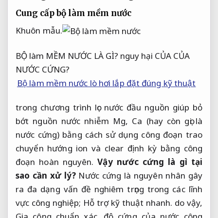
Cung cấp bộ làm mềm nước
Khuôn mẫu.
BỘ làm MỀM NƯỚC LÀ GÌ? nguy hại CỦA CỦA
NƯỚC CỨNG?
Bộ làm mềm nước lò hơi lắp đặt đúng kỹ thuật
trong chương trình lọc nước đầu nguồn giúp bỏ
bớt nguồn nước nhiễm Mg, Ca (hay còn gọi là
nước cứng) bằng cách sử dụng công đoạn trao
chuyển hướng ion và clear định kỳ bằng công
đoạn hoàn nguyên.
Vậy nước cứng là gì tại
sao cần xử lý?
Nước cứng là nguyên nhân gây
ra đa dạng vấn đề nghiêm trọng trong các lĩnh
vực công nghiệp;
Hỗ trợ kỹ thuật nhanh.
do vậy,
Gia công chuẩn xác.
độ cứng của nước công