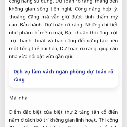
công năng sử dụng,
Dự toán rõ ràng.
mang đến
không gian sống tiện nghi,
Công năng hợp lý.
thoáng đãng mà vẫn giữ được tính thẩm mỹ
cao.
Bảo hành.
Dự toán rõ ràng.
Những chi tiết
như phào chỉ mềm mại,
Đạt chuẩn thi công.
cột
trụ thanh thoát và ban công đối xứng tạo nên
một tổng thể hài hòa,
Dự toán rõ ràng.
giúp căn
nhà vừa nổi bật vừa gần gũi.
Dịch vụ làm vách ngăn phòng dự toán rõ
ràng
Mái nhà.
Điểm đặc biệt của biệt thự 2 tầng tân cổ điển
nằm ở cách bố trí không gian linh hoạt,
Thi công