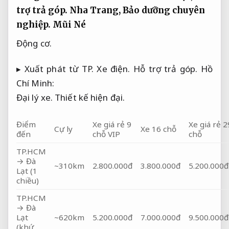
trợ trả góp.
Nha Trang,
Bảo dưỡng chuyên
nghiệp.
Mũi Né
Động cơ.
▸ Xuất phát từ TP.
Xe điện.
Hỗ trợ trả góp.
Hồ
Chí Minh:
Đại lý xe.
Thiết kế hiện đại.
Điểm
Xe giá rẻ 9
Xe giá rẻ 2
Cự ly
Xe 16 chỗ
đến
chỗ VIP
chỗ
TP.HCM
→ Đà
~310km
2.800.000đ
3.800.000đ
5.200.000đ
Lạt (1
chiều)
TP.HCM
→ Đà
Lạt
~620km
5.200.000đ
7.000.000đ
9.500.000đ
(khứ