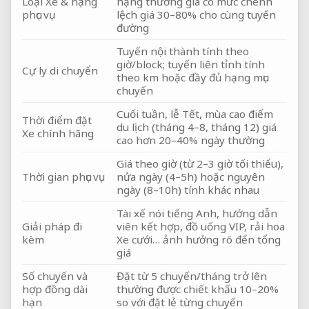
Loại Xe & hạng
hạng thương gia có mức chênh
phục vụ
lệch giá 30–80% cho cùng tuyến
đường
Tuyến nội thành tính theo
giờ/block; tuyến liên tỉnh tính
Cự ly di chuyển
theo km hoặc đầy đủ hạng mục
chuyến
Cuối tuần, lễ Tết, mùa cao điểm
Thời điểm đặt
du lịch (tháng 4–8, tháng 12) giá
Xe chính hãng
cao hơn 20–40% ngày thường
Giá theo giờ (từ 2–3 giờ tối thiểu),
Thời gian phục vụ
nửa ngày (4–5h) hoặc nguyên
ngày (8–10h) tính khác nhau
Tài xế nói tiếng Anh, hướng dẫn
Giải pháp đi
viên kết hợp, đồ uống VIP, rải hoa
kèm
Xe cưới… ảnh hưởng rõ đến tổng
giá
Số chuyến và
Đặt từ 5 chuyến/tháng trở lên
hợp đồng dài
thường được chiết khấu 10–20%
hạn
so với đặt lẻ từng chuyến