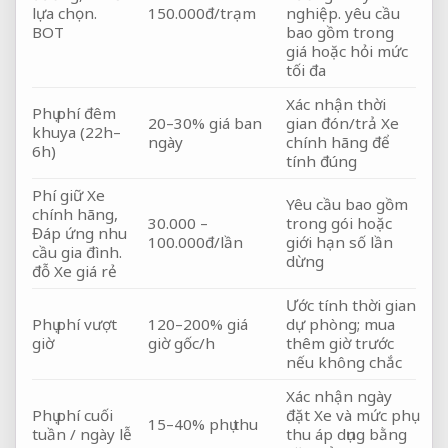
lựa chọn.
150.000đ/trạm
nghiệp.
yêu cầu
BOT
bao gồm trong
giá hoặc hỏi mức
tối đa
Xác nhận thời
Phụ phí đêm
20–30% giá ban
gian đón/trả Xe
khuya (22h–
ngày
chính hãng để
6h)
tính đúng
Phí giữ Xe
Yêu cầu bao gồm
chính hãng,
30.000 –
trong gói hoặc
Đáp ứng nhu
100.000đ/lần
giới hạn số lần
cầu gia đình.
dừng
đỗ Xe giá rẻ
Ước tính thời gian
Phụ phí vượt
120–200% giá
dự phòng; mua
giờ
giờ gốc/h
thêm giờ trước
nếu không chắc
Xác nhận ngày
Phụ phí cuối
đặt Xe và mức phụ
15–40% phụ thu
tuần / ngày lễ
thu áp dụng bằng