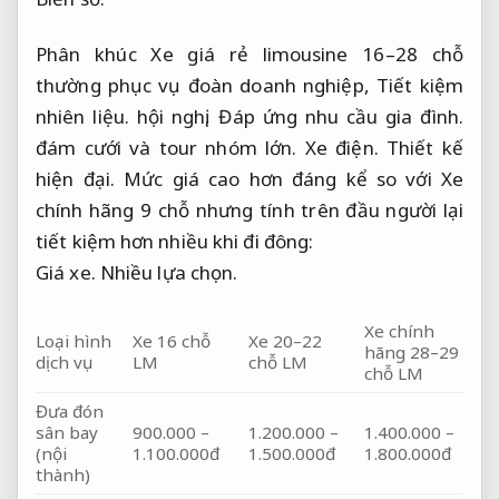
Phân khúc Xe giá rẻ limousine 16–28 chỗ
thường phục vụ đoàn doanh nghiệp,
Tiết kiệm
nhiên liệu.
hội nghị,
Đáp ứng nhu cầu gia đình.
đám cưới và tour nhóm lớn.
Xe điện.
Thiết kế
hiện đại.
Mức giá cao hơn đáng kể so với Xe
chính hãng 9 chỗ nhưng tính trên đầu người lại
tiết kiệm hơn nhiều khi đi đông:
Giá xe.
Nhiều lựa chọn.
Xe chính
Loại hình
Xe 16 chỗ
Xe 20–22
hãng 28–29
dịch vụ
LM
chỗ LM
chỗ LM
Đưa đón
sân bay
900.000 –
1.200.000 –
1.400.000 –
(nội
1.100.000đ
1.500.000đ
1.800.000đ
thành)