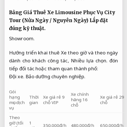
Bảng Giá Thuê Xe Limousine Phục Vụ City
Tour (Nửa Ngày / Nguyên Ngày)
Lắp đặt
đúng kỹ thuật.
Showroom.
Hướng triển khai thuê Xe theo giờ và theo ngày
dành cho khách công tác,
Nhiều lựa chọn.
đón
tiếp đối tác hoặc tham quan thành phố:
Đội xe.
Bảo dưỡng chuyên nghiệp.
Gói
Xe chính
hạng
Thời
Xe giá rẻ 9
Xe giá rẻ 29
hãng 16
mục dịch
gian
chỗ VIP
chỗ
chỗ
vụ
Theo
giờ (tối
1
350.000đ/h
480.000đ/h
650.000đ/h