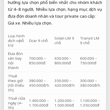
hướng lựa chọn phổ biến nhất cho nhóm khách
từ 4–8 người,
Nhiều lựa chọn.
hạng mục dịch vụ
đưa đón doanh nhân và tour private cao cấp:
Giá xe.
Nhiều lựa chọn.
Loại hình
Solati LM 9
Transit LM
dịch vụ hỗ
Dcar 9 chỗ
chỗ
9 chỗ
trợ
Đưa đón
sân bay
700.000 –
650.000 –
600.000 –
nội
850.000đ
800.000đ
750.000đ
thành
Thuê
theo giờ
380.000 –
350.000 –
300.000 –
(tối thiểu
450.000đ/h
420.000đ/h
380.000đ/h
3h)
Thuê nửa
1.400.000 –
1.200.000 –
1.100.000 –
ngày (4–
1.700.000đ
1.500.000đ
1.350.000đ
5h)