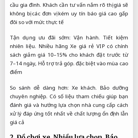
cầu gia đình.
Khách cần tư vấn nắm rõ thị giá sẽ
không bị các đơn vị kém uy tín báo giá cao gấp
đôi so với mức thực tế
Tận dụng ưu đãi sớm:
Vận hành.
Tiết kiệm
nhiên liệu.
Nhiều hãng Xe giá rẻ VIP có chính
sách giảm giá 10–15% cho khách đặt trước từ
7–14 ngày,
Hỗ trợ trả góp.
đặc biệt vào mùa cao
điểm
So sánh dễ dàng hơn:
Xe khách.
Bảo dưỡng
chuyên nghiệp.
Có số liệu tham chiếu giúp bạn
đánh giá và hướng lựa chọn nhà cung cấp cách
xử lý đáp ứng tốt nhất về chất lượng ổn định lẫn
giá cả
2.
Đồ chơi xe.
Nhiều lựa chọn.
Báo