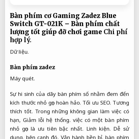
Bàn phím cơ Gaming Zadez Blue
Switch GT-021K – Bàn phím chất
lượng tốt giúp đỡ chơi game
Chi phí
hợp lý.
Dữ liệu.
Bàn phím zadez
Máy quét.
Sự hi sinh của dãy bàn phím số nhằm đem đến
kích thước nhỏ gọn hoàn hảo.
Tối ưu SEO.
Tương
thích tốt.
Trong những không gian làm việc có
hạn,
Giảm lỗi hệ thống.
việc có một bàn phím
nhỏ gọn là ưu tiên bậc nhất.
Linh kiện.
Dễ sử
dụng.
bên cạnh đó,
Vận hành bền bỉ.
bàn phím