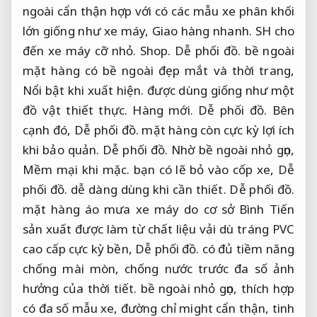
ngoài cẩn thận hợp với có các mẫu xe phân khối
lớn giống như xe máy,
Giao hàng nhanh.
SH cho
đến xe máy cỡ nhỏ.
Shop.
Dễ phối đồ.
bề ngoài
mặt hàng có bề ngoài đẹp mắt và thời trang,
Nổi bật khi xuất hiện.
được dùng giống như một
đồ vật thiết thực.
Hàng mới.
Dễ phối đồ.
Bên
cạnh đó,
Dễ phối đồ.
mặt hàng còn cực kỳ lợi ích
khi bảo quản.
Dễ phối đồ.
Nhờ bề ngoài nhỏ gọn,
Mềm mại khi mặc.
bạn có lẽ bỏ vào cốp xe,
Dễ
phối đồ.
dễ dàng dùng khi cần thiết.
Dễ phối đồ.
mặt hàng áo mưa xe máy do cơ sở Bình Tiến
sản xuất được làm từ chất liệu vải dù tráng PVC
cao cấp cực kỳ bền,
Dễ phối đồ.
có đủ tiềm năng
chống mài mòn, chống nước trước đa số ảnh
hưởng của thời tiết. bề ngoài nhỏ gọn, thích hợp
có đa số mẫu xe, đường chỉ might cẩn thận, tinh