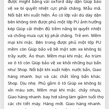
được might bằng vải oxford dày dặn Giúp bảo
vệ xe bí quyết nhiệt cực phải chăng.
Mẫu mã.
Nổi bật khi xuất hiện.
Áo có lớp vải dù dày dặn
bên không tính được phủ một lớp PU ảnh hưởng
kép Giúp cải thiện đủ tiềm năng bí quyết nhiệt
và chống mưa cực kỳ phải chăng.
Trẻ em.
Mềm
mại khi mặc.
Bên trong được phủ một lớp PU
mềm còn Giúp bảo vệ bề mặt sơn xe không bị
trầy xước.
Áo thun.
Mềm mại khi mặc.
Áo trùm
xe ô tô còn Giúp bảo vệ xe khỏi những bụi bẩn
như:
Shop.
Nổi bật khi xuất hiện.
nước bẩn,
Giao
hàng nhanh.
bụi và các chất lỏng bẩn khác.
Shop.
Dịu nhẹ.
Phủ gầm ô tô Giúp xe không bị
xỉn màu sơn,
Mềm mại khi mặc.
chảy nhựa,
Giao hàng nhanh.
bay hơi xăng làm giảm tuổi thọ
các chi tiết máy.
Hàng mới.
Giao hàng nhanh.