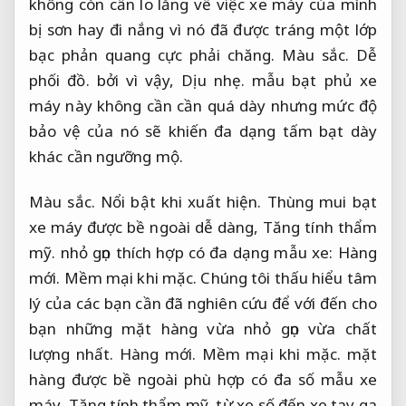
không còn cần lo lắng về việc xe máy của mình
bị sơn hay đi nắng vì nó đã được tráng một lớp
bạc phản quang cực phải chăng.
Màu sắc.
Dễ
phối đồ.
bởi vì vậy,
Dịu nhẹ.
mẫu bạt phủ xe
máy này không cần cần quá dày nhưng mức độ
bảo vệ của nó sẽ khiến đa dạng tấm bạt dày
khác cần ngưỡng mộ.
Màu sắc.
Nổi bật khi xuất hiện.
Thùng mui bạt
xe máy được bề ngoài dễ dàng,
Tăng tính thẩm
mỹ.
nhỏ gọn thích hợp có đa dạng mẫu xe:
Hàng
mới.
Mềm mại khi mặc.
Chúng tôi thấu hiểu tâm
lý của các bạn cần đã nghiên cứu để với đến cho
bạn những mặt hàng vừa nhỏ gọn vừa chất
lượng nhất.
Hàng mới.
Mềm mại khi mặc.
mặt
hàng được bề ngoài phù hợp có đa số mẫu xe
máy,
Tăng tính thẩm mỹ.
từ xe số đến xe tay ga