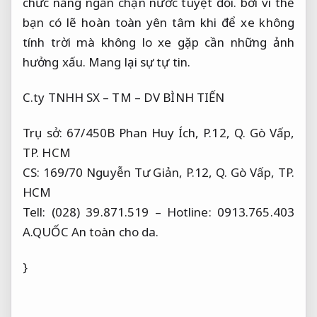
chức năng ngăn chặn nước tuyệt đối. bởi vì thế
bạn có lẽ hoàn toàn yên tâm khi để xe không
tính trời mà không lo xe gặp cần những ảnh
hưởng xấu.
Mang lại sự tự tin.
C.ty TNHH SX – TM – DV BÌNH TIẾN
Trụ sở: 67/450B Phan Huy Ích, P.12, Q. Gò Vấp,
TP. HCM
CS: 169/70 Nguyễn Tư Giản, P.12, Q. Gò Vấp, TP.
HCM
Tell: (028) 39.871.519 – Hotline: 0913.765.403
A.QUỐC
An toàn cho da.
}