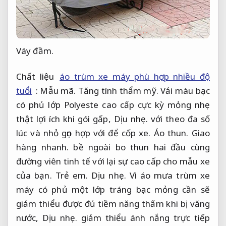
Váy đầm.
Chất liệu
áo trùm xe máy phù hợp nhiều độ
tuổi
:
Mẫu mã.
Tăng tính thẩm mỹ.
Vải màu bạc
có phủ lớp Polyeste cao cấp cực kỳ mỏng nhẹ
thật lợi ích khi gói gấp,
Dịu nhẹ.
với theo đa số
lúc và nhỏ gọn hợp với để cốp xe.
Áo thun.
Giao
hàng nhanh.
bề ngoài bo thun hai đầu cùng
đường viên tinh tế với lại sự cao cấp cho mẫu xe
của bạn.
Trẻ em.
Dịu nhẹ.
Vì áo mưa trùm xe
máy có phủ một lớp tráng bạc mỏng cần sẽ
giảm thiểu được đủ tiềm năng thấm khi bị văng
nước,
Dịu nhẹ.
giảm thiểu ánh nắng trực tiếp