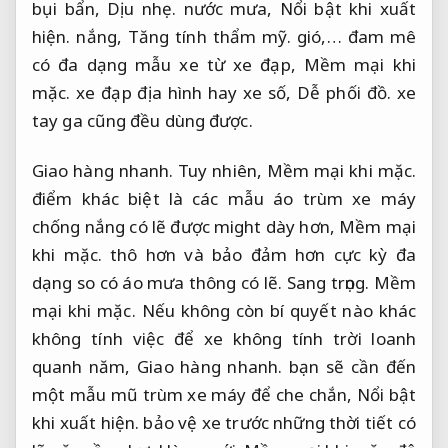
bụi bẩn,
Dịu nhẹ.
nước mưa,
Nổi bật khi xuất
hiện.
nắng,
Tăng tính thẩm mỹ.
gió,… đam mê
có đa dạng mẫu xe từ xe đạp,
Mềm mại khi
mặc.
xe đạp địa hình hay xe số,
Dễ phối đồ.
xe
tay ga cũng đều dùng được.
Giao hàng nhanh.
Tuy nhiên,
Mềm mại khi mặc.
điểm khác biệt là các mẫu áo trùm xe máy
chống nắng có lẽ được might dày hơn,
Mềm mại
khi mặc.
thô hơn và bảo đảm hơn cực kỳ đa
dạng so có áo mưa thông có lẽ.
Sang trọng.
Mềm
mại khi mặc.
Nếu không còn bí quyết nào khác
không tính việc để xe không tính trời loanh
quanh năm,
Giao hàng nhanh.
bạn sẽ cần đến
một mẫu mũ trùm xe máy để che chắn,
Nổi bật
khi xuất hiện.
bảo vệ xe trước những thời tiết có