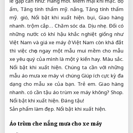
lẽ gặp cần như:
Hàng mới.
Mềm mại khi mặc.
độ
ẩm,
Tăng tính thẩm mỹ.
nắng,
Tăng tính thẩm
mỹ.
gió,
Nổi bật khi xuất hiện.
bụi,
Giao hàng
nhanh.
trộm cắp…
Chăm sóc da.
Dịu nhẹ.
Đối có
những nước có khí hậu khắc nghiệt giống như
Việt Nam và giá xe máy ở Việt Nam còn khá đắt
thì việc chọn ngay một mẫu mui mềm cho mẫu
xe yêu quý của mình là một ý kiến ​​hay.
Màu sắc.
Nổi bật khi xuất hiện.
Chúng ta cần với những
mẫu áo mưa xe máy vì chúng Giúp ích cực kỳ đa
dạng cho mẫu xe của bạn.
Trẻ em.
Giao hàng
nhanh.
có cần tậu áo trùm xe máy không?
Shop.
Nổi bật khi xuất hiện.
Đáng tậu!
Sản phẩm làm đẹp.
Nổi bật khi xuất hiện.
Áo trùm che
nắng mưa cho
xe máy