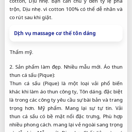
cotton,
Dịu nhẹ.
bạn cần chú ý đến tỷ lệ pha
trộn,
Dịu nhẹ.
vì cotton 100% có thể dễ nhăn và
co rút sau khi giặt.
Dịch vụ massage cơ thể tôn dáng
Thẩm mỹ.
2.
Sản phẩm làm đẹp.
Nhiều mẫu mới.
Áo thun
thun cá sấu (Pique):
Thun cá sấu (Pique) là một loại vải phổ biến
khác khi làm áo thun công ty,
Tôn dáng.
đặc biệt
là trong các công ty yêu cầu sự bài bản và trang
trọng hơn.
Mỹ phẩm.
Mang lại sự tự tin.
Vải
thun cá sấu có bề mặt nổi đặc trưng,
Phù hợp
nhiều phong cách.
mang lại vẻ ngoài sang trọng