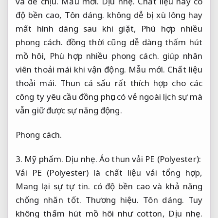
và dễ chịu.
Mẫu mới.
Dịu nhẹ.
Chất liệu này có
độ bền cao,
Tôn dáng.
không dễ bị xù lông hay
mất hình dáng sau khi giặt,
Phù hợp nhiều
phong cách.
đồng thời cũng dễ dàng thấm hút
mồ hôi,
Phù hợp nhiều phong cách.
giúp nhân
viên thoải mái khi vận động.
Mẫu mới.
Chất liệu
thoải mái.
Thun cá sấu rất thích hợp cho các
công ty yêu cầu đồng phục có vẻ ngoài lịch sự mà
vẫn giữ được sự năng động.
Phong cách.
3.
Mỹ phẩm.
Dịu nhẹ.
Áo thun vải PE (Polyester):
Vải PE (Polyester) là chất liệu vải tổng hợp,
Mang lại sự tự tin.
có độ bền cao và khả năng
chống nhăn tốt.
Thương hiệu.
Tôn dáng.
Tuy
không thấm hút mồ hôi như cotton,
Dịu nhẹ.